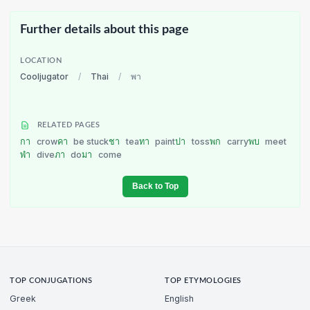
Further details about this page
LOCATION
Cooljugator
/
Thai
/
พา
RELATED PAGES
กา
crow
คา
be stuck
ชา
tea
ทา
paint
ปา
toss
พก
carry
พบ
meet
พำ
dive
ภา
do
มา
come
Back to Top
TOP CONJUGATIONS
TOP ETYMOLOGIES
Greek
English