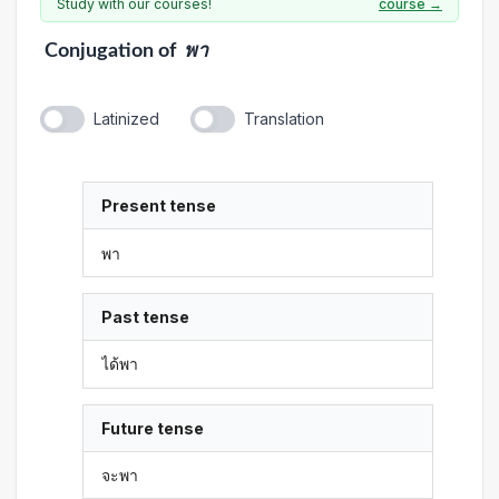
Study with our courses!
course →
Conjugation
of
พา
Latinized
Translation
Present tense
พา
Past tense
ได้พา
Future tense
จะพา