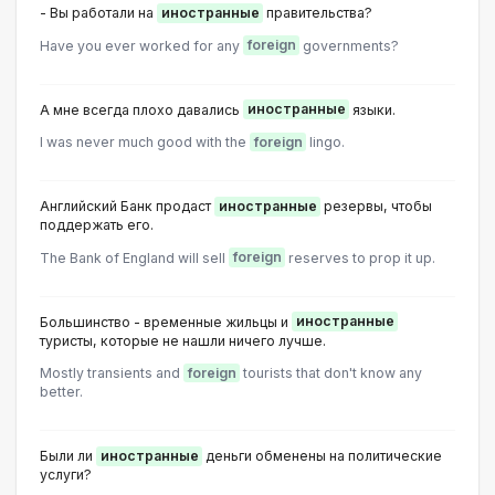
- Вы работали на
иностранные
правительства?
Have you ever worked for any
foreign
governments?
А мне всегда плохо давались
иностранные
языки.
I was never much good with the
foreign
lingo.
Английский Банк продаст
иностранные
резервы, чтобы
поддержать его.
The Bank of England will sell
foreign
reserves to prop it up.
Большинство - временные жильцы и
иностранные
туристы, которые не нашли ничего лучше.
Mostly transients and
foreign
tourists that don't know any
better.
Были ли
иностранные
деньги обменены на политические
услуги?