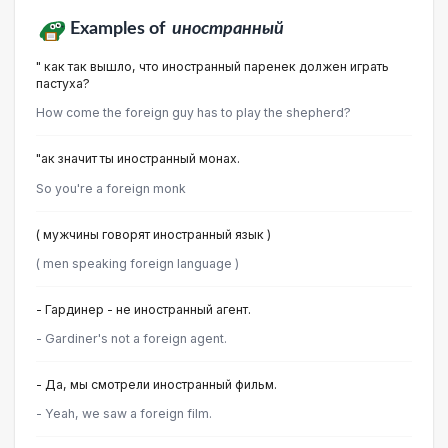
Examples of
иностранный
" как так вышло, что иностранный паренек должен играть
пастуха?
How come the foreign guy has to play the shepherd?
"ак значит ты иностранный монах.
So you're a foreign monk
( мужчины говорят иностранный язык )
( men speaking foreign language )
- Гардинер - не иностранный агент.
- Gardiner's not a foreign agent.
- Да, мы смотрели иностранный фильм.
- Yeah, we saw a foreign film.