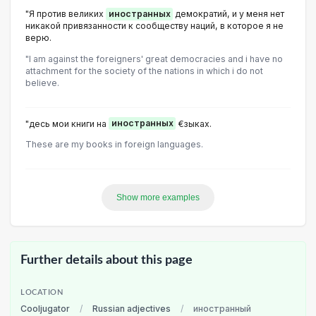
"Я против великих
иностранных
демократий, и у меня нет
никакой привязанности к сообществу наций, в которое я не
верю.
"I am against the foreigners' great democracies and i have no
attachment for the society of the nations in which i do not
believe.
"десь мои книги на
иностранных
€зыках.
These are my books in foreign languages.
Show more examples
Further details about this page
LOCATION
Cooljugator
/
Russian adjectives
/
иностранный