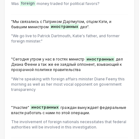
Was
foreign
money traded for political favors?
"Мы связались с Патриком Дартмутом, отцом Кэти, и
бывшим министром
иностранных
дел".
"We go live to Patrick Dartmouth, Katie's father, and former
foreign minister."
"Сегодня утром у нас в гостях министр
иностранных
дел
Диана Феени а так же ее заядлый оппонент, взывающий к
прозрачной политике правительства
"We're speaking with foreign affairs minister Diane Feeny this
morning as well as her most vocal opponent on government
transparency
"Участие"
иностранных
граждан вынуждает федеральные
власти работать с нами по этой операции.
The involvement of foreign nationals necessitates that federal
authorities will be involved in this investigation.