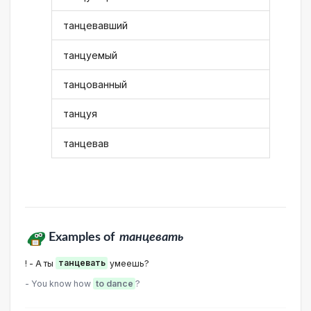
танцевавший
танцуемый
танцованный
танцуя
танцевав
Examples of
танцевать
! - А ты
танцевать
умеешь?
- You know how
to dance
?