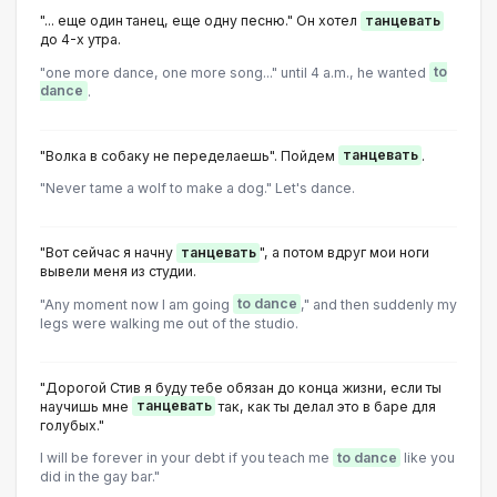
"... еще один танец, еще одну песню." Он хотел
танцевать
до 4-х утра.
"one more dance, one more song..." until 4 a.m., he wanted
to
dance
.
"Волка в собаку не переделаешь". Пойдем
танцевать
.
"Never tame a wolf to make a dog." Let's dance.
"Вот сейчас я начну
танцевать
", а потом вдруг мои ноги
вывели меня из студии.
"Any moment now I am going
to dance
," and then suddenly my
legs were walking me out of the studio.
"Дорогой Стив я буду тебе обязан до конца жизни, если ты
научишь мне
танцевать
так, как ты делал это в баре для
голубых."
I will be forever in your debt if you teach me
to dance
like you
did in the gay bar."