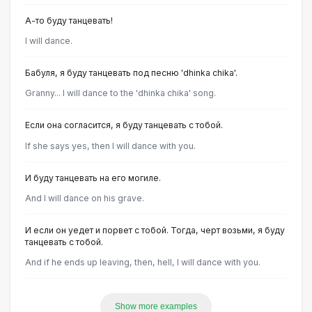
А-то буду танцевать!
I will dance.
Бабуля, я буду танцевать под песню 'dhinka chika'.
Granny... I will dance to the 'dhinka chika' song.
Если она согласится, я буду танцевать с тобой.
If she says yes, then I will dance with you.
И буду танцевать на его могиле.
And I will dance on his grave.
И если он уедет и порвет с тобой. Тогда, черт возьми, я буду
танцевать с тобой.
And if he ends up leaving, then, hell, I will dance with you.
Show more examples