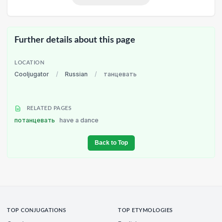
Further details about this page
LOCATION
Cooljugator
/
Russian
/
танцевать
RELATED PAGES
потанцевать
have a dance
Back to Top
TOP CONJUGATIONS
TOP ETYMOLOGIES