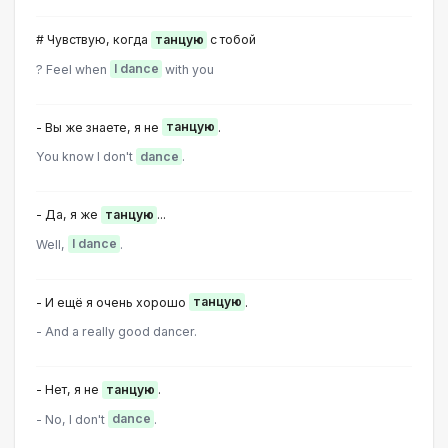
# Чувствую, когда
танцую
с тобой
? Feel when
I dance
with you
- Вы же знаете, я не
танцую
.
You know I don't
dance
.
- Да, я же
танцую
...
Well,
I dance
.
- И ещё я очень хорошо
танцую
.
- And a really good dancer.
- Нет, я не
танцую
.
- No, I don't
dance
.