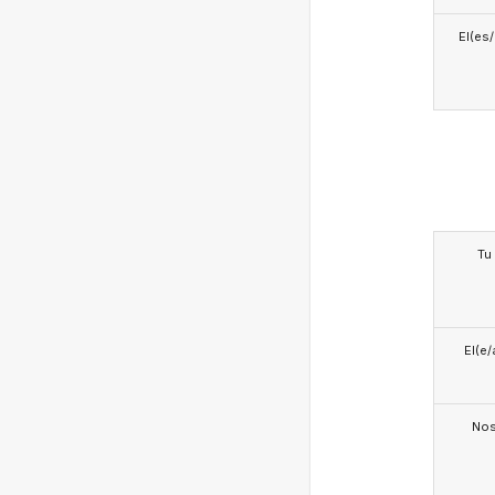
El(es
Tu
El(e/
No