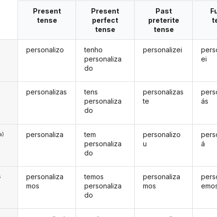
Present
Present
Past
F
tense
perfect
preterite
t
tense
tense
personalizo
tenho
personalizei
pers
personaliza
ei
do
personalizas
tens
personalizas
pers
personaliza
te
ás
do
personaliza
tem
personalizo
pers
a)
personaliza
u
á
do
personaliza
temos
personaliza
pers
s
mos
personaliza
mos
emo
do