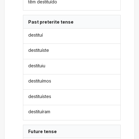
têm destituído
Past preterite tense
destituí
destituíste
destituiu
destituímos
destituístes
destituíram
Future tense