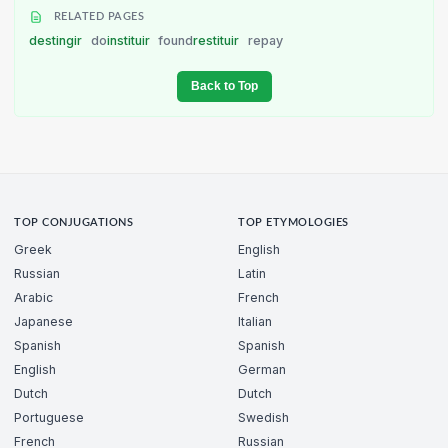
RELATED PAGES
destingir
do
instituir
found
restituir
repay
Back to Top
TOP CONJUGATIONS
TOP ETYMOLOGIES
Greek
English
Russian
Latin
Arabic
French
Japanese
Italian
Spanish
Spanish
English
German
Dutch
Dutch
Portuguese
Swedish
French
Russian