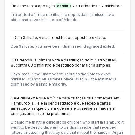
Em 3 meses, a oposição
destitui
2 autoridades e 7 ministros.
in a period of three months, the opposition dismisses two
aides and seven ministers of Allende.
- Dom Salluste, vai ser destituído, deposto e exilado.
Don Salluste, you have been dismissed, disgraced exiled.
Dias depois, a Câmara vota a destituição do ministro Millas.
86contra 63:o ministro é destituído por maioria simples.
Days later, in the Chamber of Deputies the vote to expel
minister Orlando Millas takes place 86 to 63: the minister is
dismissed by a simple majority.
E ele disse-me que a clínica para crianças que começara em
Hamburgo ia... ele ia ser destituído e que recebia cartas
ameaçadoras que diziam que se ele pusesse as mãos em
crianças arianas, teria problemas.
E it said me that the clinic stops children who start in Hamburg it
went to be destruida. went to be dismissed e that received
letters threatening that they said that if it put the hands in Aryan