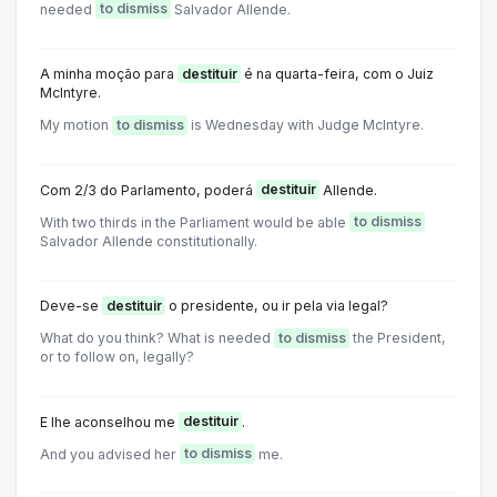
needed
to dismiss
Salvador Allende.
A minha moção para
destituir
é na quarta-feira, com o Juiz
Mclntyre.
My motion
to dismiss
is Wednesday with Judge McIntyre.
Com 2/3 do Parlamento, poderá
destituir
Allende.
With two thirds in the Parliament would be able
to dismiss
Salvador Allende constitutionally.
Deve-se
destituir
o presidente, ou ir pela via legal?
What do you think? What is needed
to dismiss
the President,
or to follow on, legally?
E lhe aconselhou me
destituir
.
And you advised her
to dismiss
me.