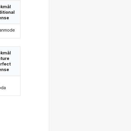
okmål
itional
ense
e anmode
okmål
uture
rfect
ense
a
oda