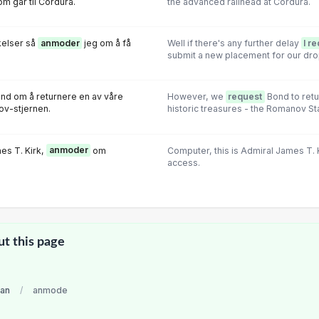
m går til Cordura.
the advanced railhead at Cordura.
nkelser så
anmoder
jeg om å få
Well if there's any further delay
I r
submit a new placement for our dro
ond om å returnere en av våre
However, we
request
Bond to retu
ov-stjernen.
historic treasures - the Romanov Sta
es T. Kirk,
anmoder
om
Computer, this is Admiral James T. 
access.
ut this page
an
/
anmode