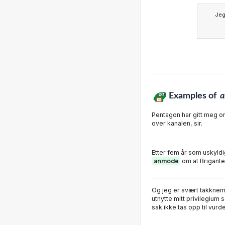
Je
Examples of
Pentagon har gitt meg o
over kanalen, sir.
Etter fem år som uskyldig
anmode
om at Brigante 
Og jeg er svært takknem
utnytte mitt privilegium
sak ikke tas opp til vurde