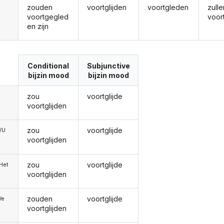
zouden
voortglijden
voortgleden
zulle
voortgegled
voor
en zijn
Conditional
Subjunctive
bijzin mood
bijzin mood
zou
voortglijde
voortglijden
zou
voortglijde
e/U
voortglijden
zou
voortglijde
/Het
voortglijden
zouden
voortglijde
We
voortglijden