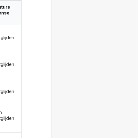
uture
ense
tglijden
tglijden
tglijden
n
tglijden