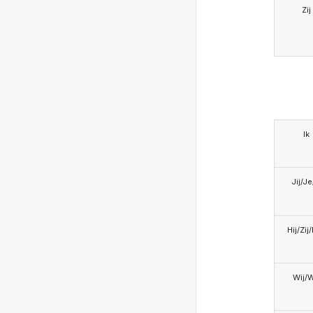
Zij
Ik
Jij/J
Hij/Zij
Wij/