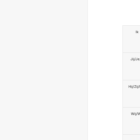
Ik
Jij/J
Hij/Zij
Wij/