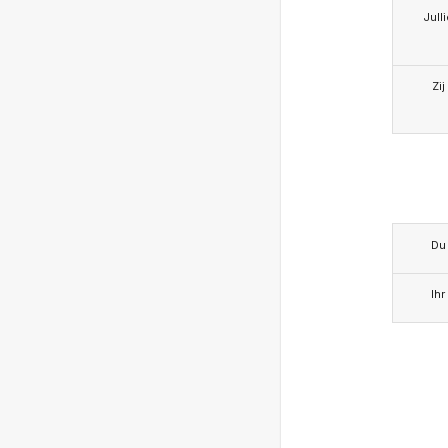
Jull
Zij
Du
Ihr