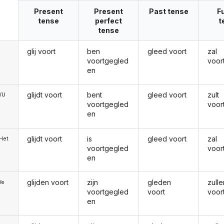
Present
Present
Past tense
F
tense
perfect
t
tense
glij voort
ben
gleed voort
zal
voortgegled
voor
en
glijdt voort
bent
gleed voort
zult
e/U
voortgegled
voor
en
glijdt voort
is
gleed voort
zal
/Het
voortgegled
voor
en
glijden voort
zijn
gleden
zulle
We
voortgegled
voort
voor
en