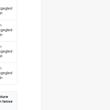
tgegled
jn
n
tgegled
jn
n
tgegled
jn
n
tgegled
jn
uture
in tense