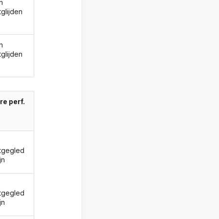
n
tglijden
n
tglijden
re perf.
tgegled
jn
tgegled
jn