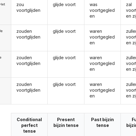
zou
glijde voort
was
zal
/Het
voortglijden
voortgegled
voor
en
en zi
zouden
glijde voort
waren
zulle
We
voortglijden
voortgegled
voor
en
en zi
zouden
glijde voort
waren
zulle
ie
voortglijden
voortgegled
voor
en
en zi
zouden
glijde voort
waren
zulle
voortglijden
voortgegled
voor
en
en zi
Conditional
Present
Past bijzin
F
perfect
bijzin tense
tense
bijz
tense