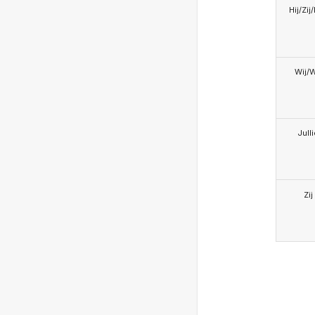
Hij/Zij
Wij/
Jull
Zij