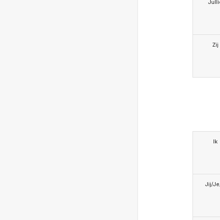
Jull
Zij
Ik
Jij/J