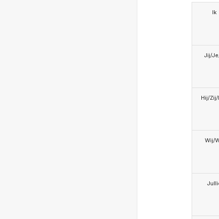
Ik
Jij/J
Hij/Zij
Wij/
Jull