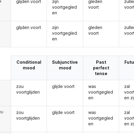
glijden voort
zijn
gleden
zulle
ie
voortgegled
voort
voor
en
glijden voort
zijn
gleden
zulle
voortgegled
voort
voor
en
Conditional
Subjunctive
Past
Futu
mood
mood
perfect
tense
zou
glijde voort
was
zal
voortglijden
voortgegled
voor
en
en zi
zou
glijde voort
was
zal
e/U
voortglijden
voortgegled
voor
en
en zi