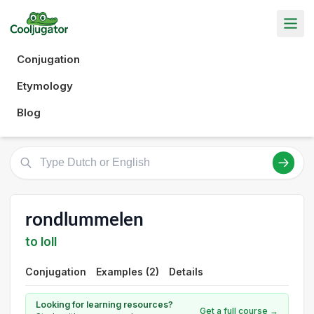
Conjugation
Etymology
Blog
rondlummelen
to loll
Conjugation
Examples (2)
Details
Looking for learning resources?
Get a full course →