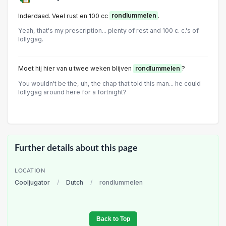
Inderdaad. Veel rust en 100 cc
rondlummelen
.
Yeah, that's my prescription... plenty of rest and 100 c. c.'s of
lollygag.
Moet hij hier van u twee weken blijven
rondlummelen
?
You wouldn't be the, uh, the chap that told this man... he could
lollygag around here for a fortnight?
Further details about this page
LOCATION
Cooljugator
/
Dutch
/
rondlummelen
Back to Top