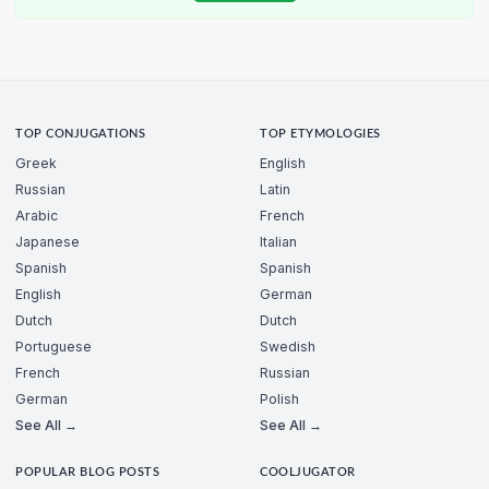
TOP CONJUGATIONS
TOP ETYMOLOGIES
Greek
English
Russian
Latin
Arabic
French
Japanese
Italian
Spanish
Spanish
English
German
Dutch
Dutch
Portuguese
Swedish
French
Russian
German
Polish
See All →
See All →
POPULAR BLOG POSTS
COOLJUGATOR