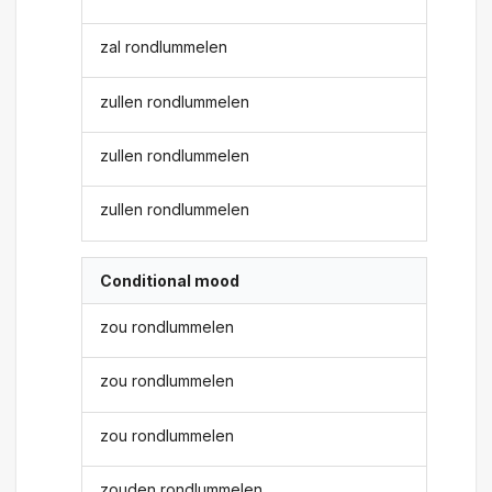
zal rondlummelen
zullen rondlummelen
zullen rondlummelen
zullen rondlummelen
Conditional mood
zou rondlummelen
zou rondlummelen
zou rondlummelen
zouden rondlummelen