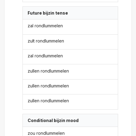
Future bijzin tense
zal rondlummelen
zult rondlummelen
zal rondlummelen
zullen rondlummelen
zullen rondlummelen
zullen rondlummelen
Conditional bijzin mood
zou rondlummelen