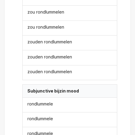
zou rondlummelen
zou rondlummelen
zouden rondlummelen
zouden rondlummelen
zouden rondlummelen
Subjunctive bijzin mood
rondlummele
rondlummele
rondlummele