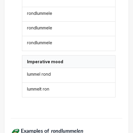
rondlummele
rondlummele
rondlummele
Imperative mood
lummel rond
lummelt ron
Examples of
rondlummelen