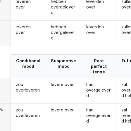
leveren
hebben
leverden
zulle
ie
over
overgelever
over
over
d
leveren
hebben
leverden
zulle
over
overgelever
over
over
d
Conditional
Subjunctive
Past
Futu
mood
mood
perfect
tense
zou
levere over
had
zal
overleveren
overgelever
over
d
d he
zou
levere over
had
zal
e/U
overleveren
overgelever
over
d
d he