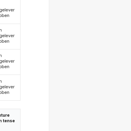
gelever
bben
n
gelever
bben
n
gelever
bben
n
gelever
bben
uture
in tense