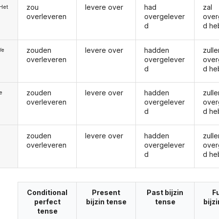
zou
levere over
had
zal
/Het
overleveren
overgelever
over
d
d he
zouden
levere over
hadden
zulle
We
overleveren
overgelever
over
d
d he
zouden
levere over
hadden
zulle
ie
overleveren
overgelever
over
d
d he
zouden
levere over
hadden
zulle
overleveren
overgelever
over
d
d he
Conditional
Present
Past bijzin
F
perfect
bijzin tense
tense
bijz
tense