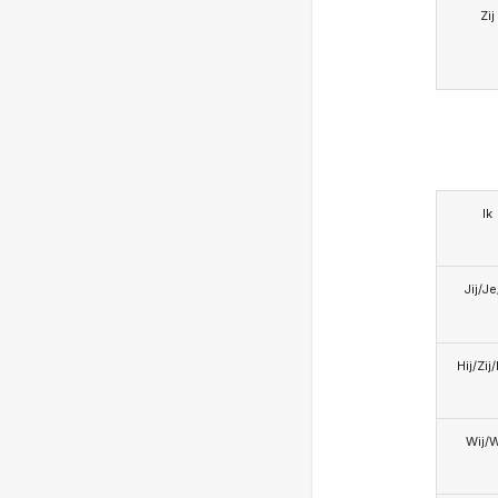
Zij
Ik
Jij/J
Hij/Zij
Wij/