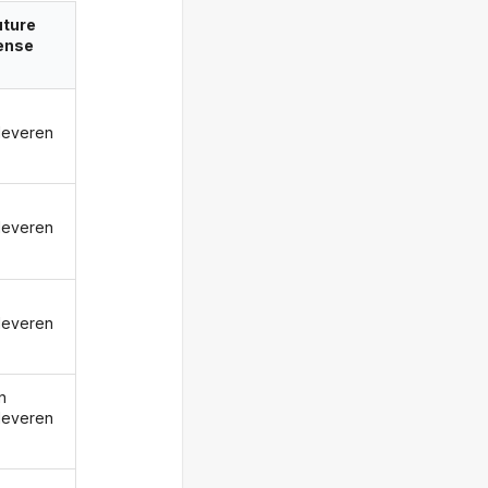
uture
ense
leveren
leveren
leveren
n
leveren