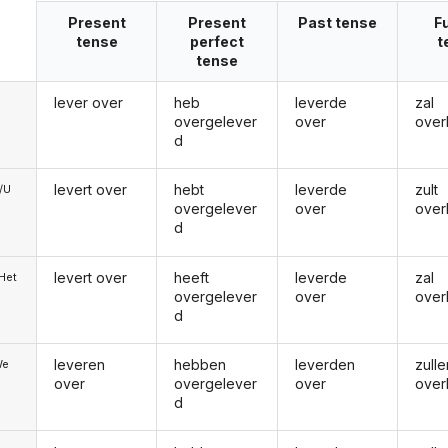
Present
Present
Past tense
F
tense
perfect
t
tense
lever over
heb
leverde
zal
overgelever
over
over
d
levert over
hebt
leverde
zult
e/U
overgelever
over
over
d
levert over
heeft
leverde
zal
/Het
overgelever
over
over
d
leveren
hebben
leverden
zulle
We
over
overgelever
over
over
d