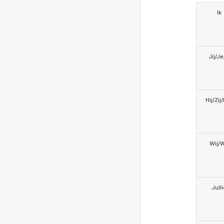
Ik
Jij/J
Hij/Zij
Wij/
Jull