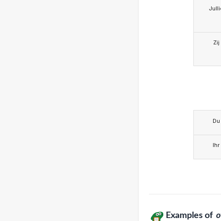
Jull
Zij
Du
Ihr
Examples of
o