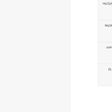
Hij/Zij
Wij/
Jull
Zij