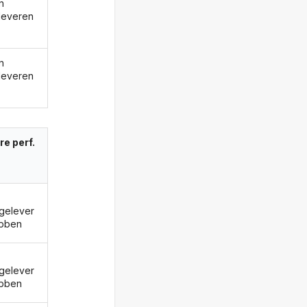
n
leveren
n
leveren
re perf.
gelever
bben
gelever
bben