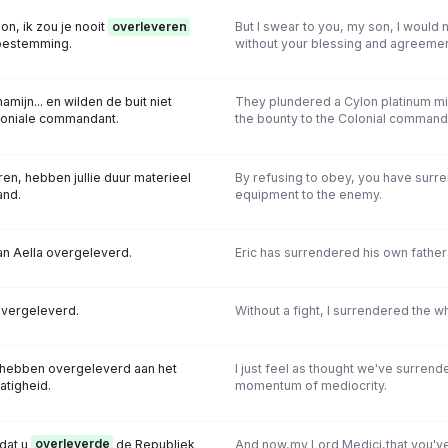
on, ik zou je nooit
overleveren
But I swear to you, my son, I would
oestemming.
without your blessing and agreemen
mijn... en wilden de buit niet
They plundered a Cylon platinum mi
loniale commandant.
the bounty to the Colonial command
en, hebben jullie duur materieel
By refusing to obey, you have sur
and.
equipment to the enemy.
aan Aella overgeleverd.
Eric has surrendered his own father 
overgeleverd.
Without a fight, I surrendered the w
n hebben overgeleverd aan het
I just feel as thought we've surrende
tigheid.
momentum of mediocrity.
 dat u
overleverde
de Republiek
And now,my Lord Medici,that you'v