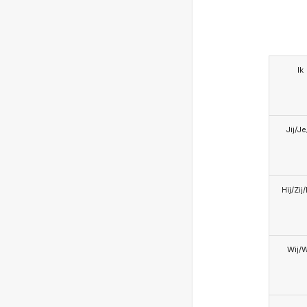
Ik
Jij/J
Hij/Zij
Wij/