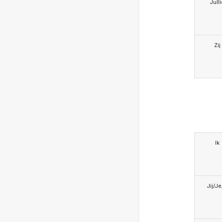
Jull
Zij
Ik
Jij/J