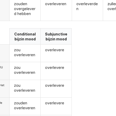
zouden
overleveren
overleverde
zulle
overgelever
n
over
d hebben
Conditional
Subjunctive
bijzin mood
bijzin mood
zou
overlevere
overleveren
zou
overlevere
e/U
overleveren
zou
overlevere
/Het
overleveren
zouden
overlevere
We
overleveren