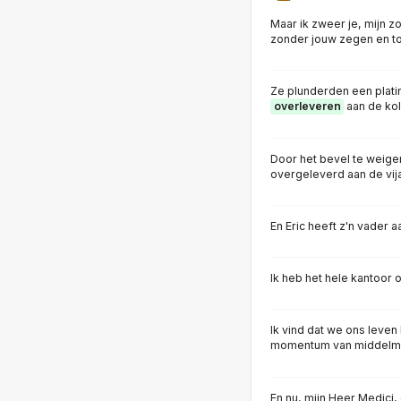
Maar ik zweer je, mijn zo
zonder jouw zegen en t
Ze plunderden een platina
overleveren
aan de ko
Door het bevel te weiger
overgeleverd aan de vij
En Eric heeft z'n vader 
Ik heb het hele kantoor 
Ik vind dat we ons leve
momentum van middelma
En nu, mijn Heer Medici,