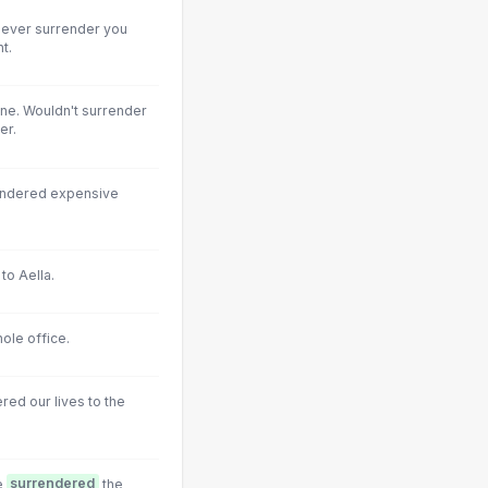
 never surrender you
t.
ne. Wouldn't surrender
er.
rendered expensive
to Aella.
hole office.
red our lives to the
e
surrendered
the