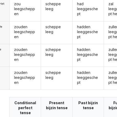
zou
scheppe
had
zal
/Het
leegschepp
leeg
leeggesche
leeg
en
pt
pt h
zouden
scheppe
hadden
zulle
We
leegschepp
leeg
leeggesche
leeg
en
pt
pt h
zouden
scheppe
hadden
zulle
ie
leegschepp
leeg
leeggesche
leeg
en
pt
pt h
zouden
scheppe
hadden
zulle
leegschepp
leeg
leeggesche
leeg
en
pt
pt h
Conditional
Present
Past bijzin
F
perfect
bijzin tense
tense
bijz
tense