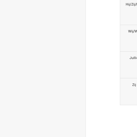
Hij/Zij
Wij/
Jull
Zij