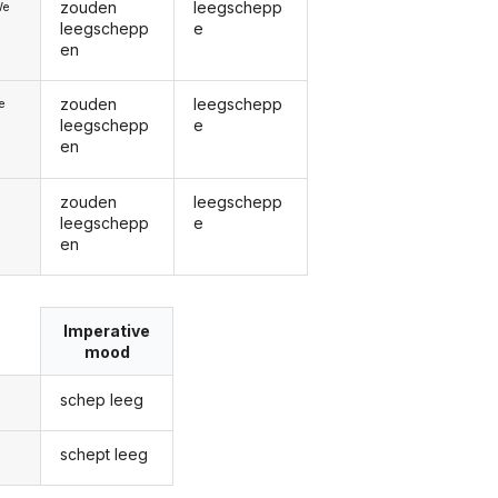
zouden
leegschepp
We
leegschepp
e
en
zouden
leegschepp
ie
leegschepp
e
en
zouden
leegschepp
leegschepp
e
en
Imperative
mood
schep leeg
schept leeg