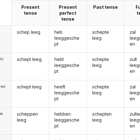
Present
Present
Past tense
F
tense
perfect
t
tense
schep leeg
heb
schepte
zal
leeggesche
leeg
leeg
pt
en
schept leeg
hebt
schepte
zult
e/U
leeggesche
leeg
leeg
pt
en
schept leeg
heeft
schepte
zal
/Het
leeggesche
leeg
leeg
pt
en
scheppen
hebben
schepten
zulle
We
leeg
leeggesche
leeg
leeg
pt
en