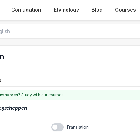
Conjugation
Etymology
Blog
Courses
en
s
 resources?
Study with our courses!
eegscheppen
Translation