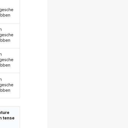
gesche
ebben
n
gesche
ebben
n
gesche
ebben
n
gesche
ebben
uture
in tense