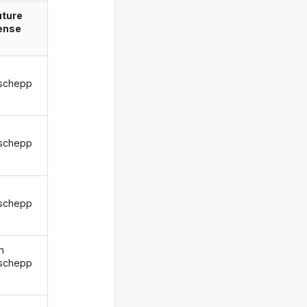
uture
ense
schepp
schepp
schepp
n
schepp