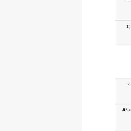
Jull
Zij
Ik
Jij/J