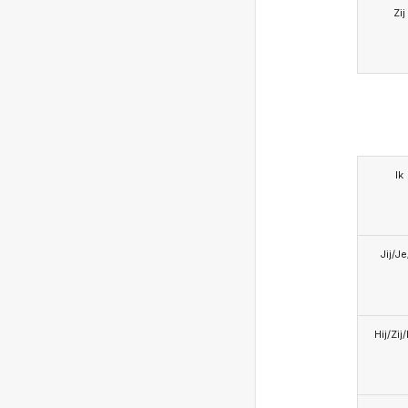
Zij
Ik
Jij/J
Hij/Zij