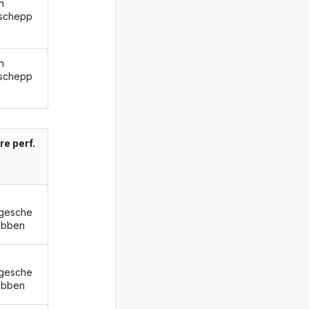
n
schepp
n
schepp
re perf.
gesche
ebben
gesche
ebben