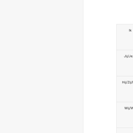
Ik
Jij/J
Hij/Zij
Wij/