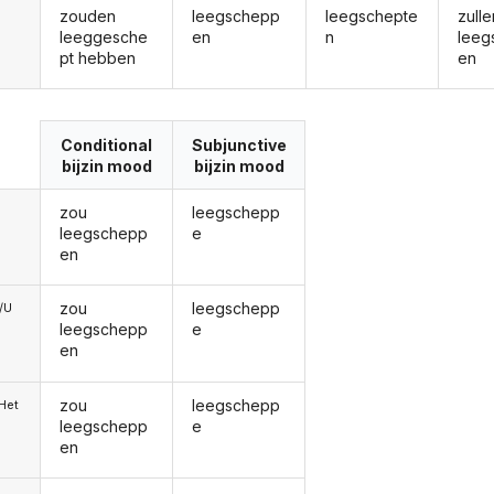
zouden
leegschepp
leegschepte
zulle
leeggesche
en
n
leeg
pt hebben
en
Conditional
Subjunctive
bijzin mood
bijzin mood
zou
leegschepp
leegschepp
e
en
zou
leegschepp
e/U
leegschepp
e
en
zou
leegschepp
/Het
leegschepp
e
en