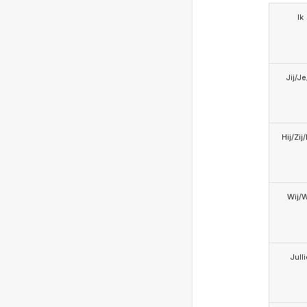
Ik
Jij/J
Hij/Zij
Wij/
Jull