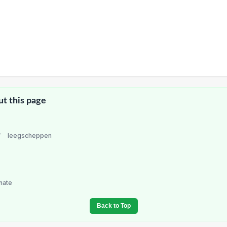
ut this page
/
leegscheppen
nate
Back to Top