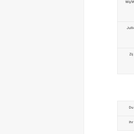
Wij/
Jull
Zij
Du
Ihr