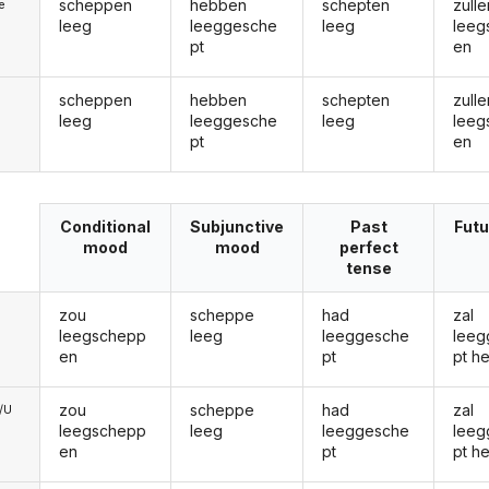
scheppen
hebben
schepten
zulle
ie
leeg
leeggesche
leeg
leeg
pt
en
scheppen
hebben
schepten
zulle
leeg
leeggesche
leeg
leeg
pt
en
Conditional
Subjunctive
Past
Futu
mood
mood
perfect
tense
zou
scheppe
had
zal
leegschepp
leeg
leeggesche
leeg
en
pt
pt h
zou
scheppe
had
zal
e/U
leegschepp
leeg
leeggesche
leeg
en
pt
pt h