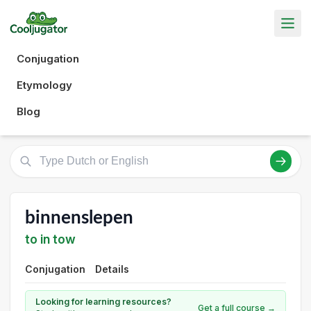
Conjugation
Etymology
Blog
binnenslepen
to in tow
Conjugation
Details
Looking for learning resources?
Get a full course →