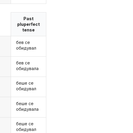
Past
pluperfect
tense
бев се
обидувал
бев се
обидувала
беше се
обидувал
беше се
обидувала
беше се
обидувал