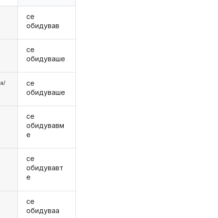
се
обидував
се
обидуваше
се
аа/
обидуваше
се
е
обидувавм
е
се
е
обидувавт
е
се
обидуваа