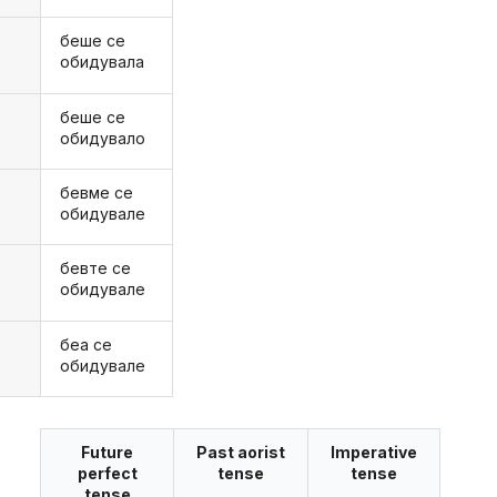
беше се
обидувала
беше се
а
обидувало
бевме се
е
обидувале
бевте се
е
обидувале
беа се
обидувале
Future
Past aorist
Imperative
perfect
tense
tense
tense