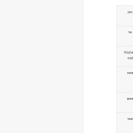
јас
ти
т(ој/
оа)
ни
ви
тие