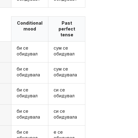
Conditional
Past
mood
perfect
tense
би се
сум се
обидувал
обидувал
би се
сум се
обидувала
обидувала
би се
си се
обидувал
обидувал
би се
си се
обидувала
обидувала
би се
е се
обидувал
обидувал