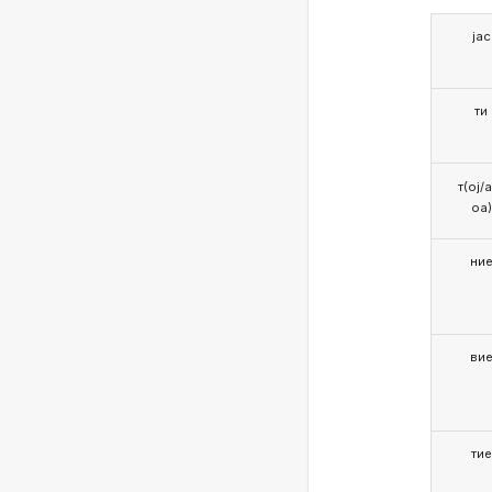
јас
ти
т(ој/
оа)
ни
ви
тие