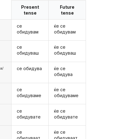
Present
Future
tense
tense
се
ќе се
обидувам
обидувам
се
ќе се
обидуваш
обидуваш
се обидува
ќе се
аа/
обидува
се
ќе се
е
обидуваме
обидуваме
се
ќе се
е
обидувате
обидувате
се
ќе се
обидуваат
обидуваат