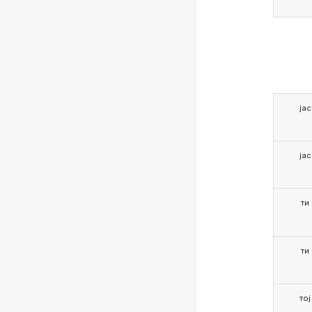
јас
јас
ти
ти
тој