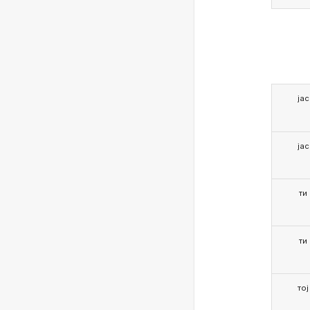
јас
јас
ти
ти
тој