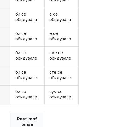
би се
е се
обидувала
обидувала
би се
е се
а
обидувало
обидувало
би се
сме се
е
обидувале
обидувале
би се
сте се
е
обидувале
обидувале
би се
сум се
обидувале
обидувале
Past impf.
tense