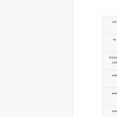
јас
ти
т(ој/
оа)
ни
ви
тие