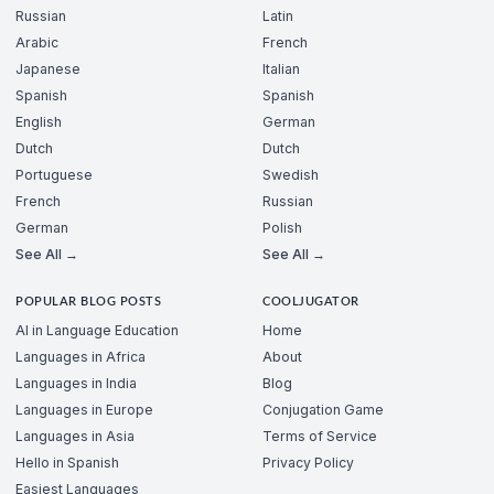
Russian
Latin
Arabic
French
Japanese
Italian
Spanish
Spanish
English
German
Dutch
Dutch
Portuguese
Swedish
French
Russian
German
Polish
See All →
See All →
POPULAR BLOG POSTS
COOLJUGATOR
AI in Language Education
Home
Languages in Africa
About
Languages in India
Blog
Languages in Europe
Conjugation Game
Languages in Asia
Terms of Service
Hello in Spanish
Privacy Policy
Easiest Languages