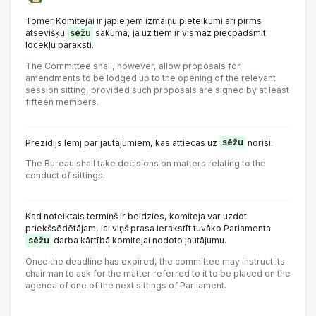
Tomēr Komitejai ir jāpieņem izmaiņu pieteikumi arī pirms
atsevišķu
sēžu
sākuma, ja uz tiem ir vismaz piecpadsmit
locekļu paraksti.
The Committee shall, however, allow proposals for
amendments to be lodged up to the opening of the relevant
session sitting, provided such proposals are signed by at least
fifteen members.
Prezidijs lemj par jautājumiem, kas attiecas uz
sēžu
norisi.
The Bureau shall take decisions on matters relating to the
conduct of sittings.
Kad noteiktais termiņš ir beidzies, komiteja var uzdot
priekšsēdētājam, lai viņš prasa ierakstīt tuvāko Parlamenta
sēžu
darba kārtībā komitejai nodoto jautājumu.
Once the deadline has expired, the committee may instruct its
chairman to ask for the matter referred to it to be placed on the
agenda of one of the next sittings of Parliament.