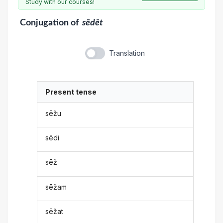
Study with our courses!
Conjugation
of
sēdēt
Translation
Present tense
sēžu
sēdi
sēž
sēžam
sēžat