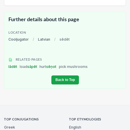
Further details about this page
LOCATION
Cooljugator
/
Latvian
/
sēdēt
RELATED PAGES
lādēt
load
sāpēt
hurt
sēņot
pick mushrooms
Back to Top
TOP CONJUGATIONS
TOP ETYMOLOGIES
Greek
English