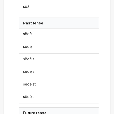
sēž
Past tense
sēdēju
sēdēji
sēdēja
sēdējām
sēdējāt
sēdēja
Future tense