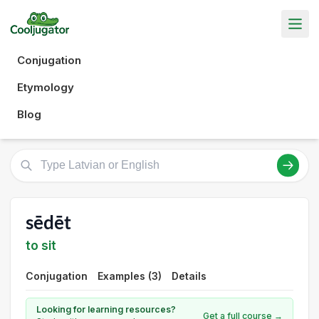
Conjugation
Etymology
Blog
sēdēt
to sit
Conjugation
Examples (3)
Details
Looking for learning resources?
Get a full course →