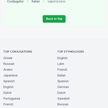
Cooljugator
/
Italian
/
vaporizzarsi
Back to Top
TOP CONJUGATIONS
TOP ETYMOLOGIES
Greek
English
Russian
Latin
Arabic
French
Japanese
Italian
Spanish
Spanish
English
German
Dutch
Dutch
Portuguese
Swedish
French
Russian