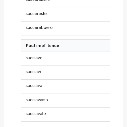
succereste
succerebbero
Past impf. tense
succiavo
succiavi
succiava
succiavamo
succiavate