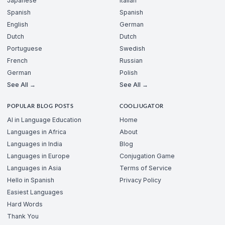
Japanese
Italian
Spanish
Spanish
English
German
Dutch
Dutch
Portuguese
Swedish
French
Russian
German
Polish
See All →
See All →
POPULAR BLOG POSTS
COOLJUGATOR
AI in Language Education
Home
Languages in Africa
About
Languages in India
Blog
Languages in Europe
Conjugation Game
Languages in Asia
Terms of Service
Hello in Spanish
Privacy Policy
Easiest Languages
Hard Words
Thank You