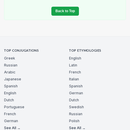
Back to Top
TOP CONJUGATIONS
TOP ETYMOLOGIES
Greek
English
Russian
Latin
Arabic
French
Japanese
Italian
Spanish
Spanish
English
German
Dutch
Dutch
Portuguese
Swedish
French
Russian
German
Polish
See All →
See All →