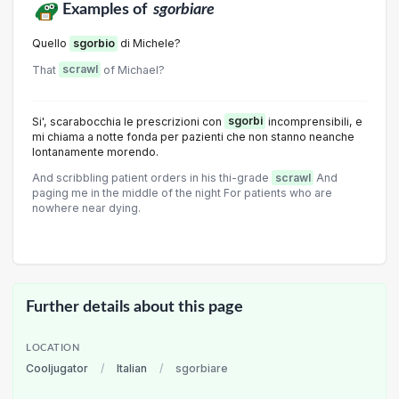
Examples of
sgorbiare
Quello
sgorbio
di Michele?
That
scrawl
of Michael?
Si', scarabocchia le prescrizioni con
sgorbi
incomprensibili, e
mi chiama a notte fonda per pazienti che non stanno neanche
lontanamente morendo.
And scribbling patient orders in his thi-grade
scrawl
And
paging me in the middle of the night For patients who are
nowhere near dying.
Further details about this page
LOCATION
Cooljugator
/
Italian
/
sgorbiare