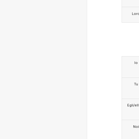
Lor
Io
Tu
Egli/e
Noi