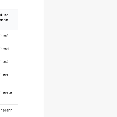
uture
ense
gherò
gherai
gherà
gherem
gherete
gherann