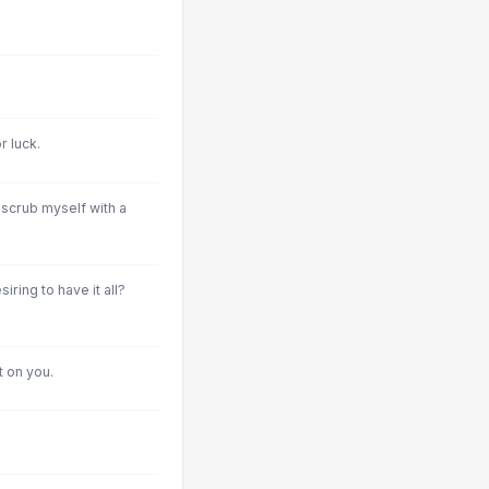
r luck.
 scrub myself with a
iring to have it all?
t on you.