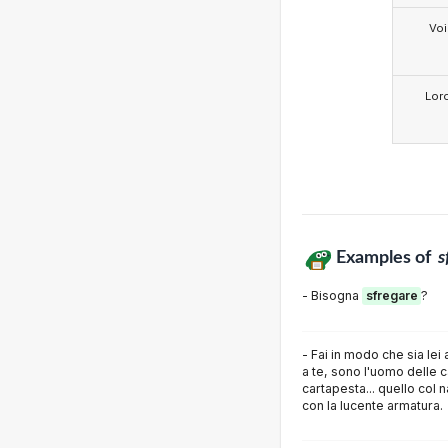
Voi
Lor
Examples of
s
- Bisogna
sfregare
?
- Fai in modo che sia lei a
a te, sono l'uomo delle 
cartapesta... quello col 
con la lucente armatura.