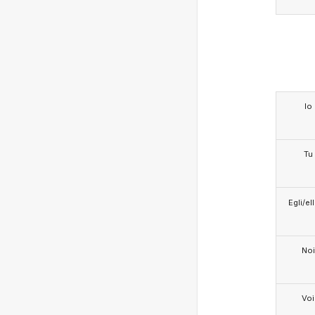
Io
Tu
Egli/e
Noi
Voi