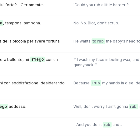
iu' forte? - Certamente.
'Could you rub a little harder ?
e
, tampona, tampona.
No. No. Blot, don't scrub.
a della piccola per avere fortuna.
He wants
to rub
the baby's head fo
 cera bollente, mi
sfrego
con un
# I wash my face in boiling wax, and
gunnysack #
ni con soddisfazione, desiderando
Because
I rub
my hands in glee, des
rego
addosso.
Well, don't worry. I ain't gonna
rub
i
- And you don't
rub
and...