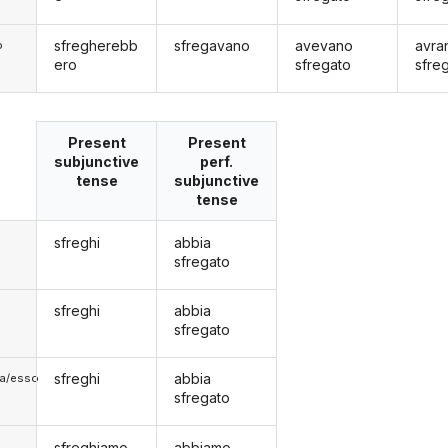
sfregherebb
sfregavano
avevano
avra
o
ero
sfregato
sfre
Present
Present
subjunctive
perf.
tense
subjunctive
tense
sfreghi
abbia
sfregato
sfreghi
abbia
sfregato
sfreghi
abbia
lla/esso
sfregato
sfreghiamo
abbiamo