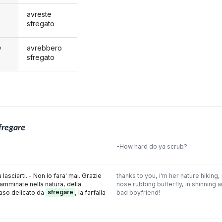
avreste
sfregato
avrebbero
o
sfregato
fregare
-How hard do ya scrub?
 lasciarti. - Non lo fara' mai. Grazie
thanks to you, i'm her nature hiking
camminate nella natura, della
nose rubbing butterfly, in shinning 
naso delicato da
sfregare
, la farfalla
bad boyfriend!