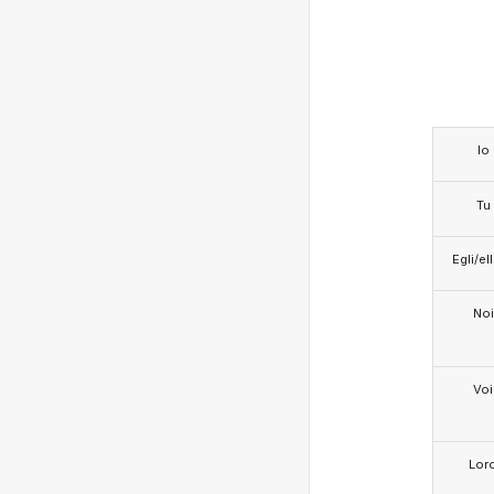
Io
Tu
Egli/e
Noi
Voi
Lor