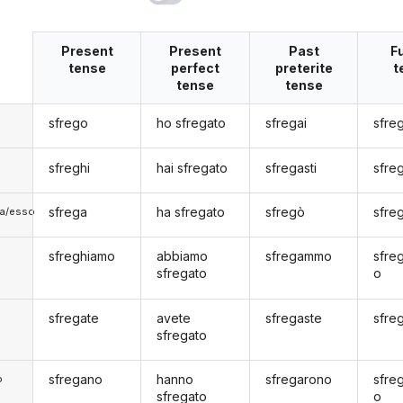
Present
Present
Past
F
tense
perfect
preterite
t
tense
tense
sfrego
ho sfregato
sfregai
sfre
sfreghi
hai sfregato
sfregasti
sfre
sfrega
ha sfregato
sfregò
sfre
lla/esso
sfreghiamo
abbiamo
sfregammo
sfre
sfregato
o
sfregate
avete
sfregaste
sfre
sfregato
sfregano
hanno
sfregarono
sfre
o
sfregato
o