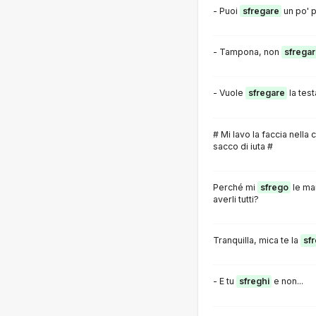
- Puoi
sfregare
un po' p
- Tampona, non
sfregar
- Vuole
sfregare
la test
# Mi lavo la faccia nella
sacco di iuta #
Perché mi
sfrego
le ma
averli tutti?
Tranquilla, mica te la
sf
- E tu
sfreghi
e non...