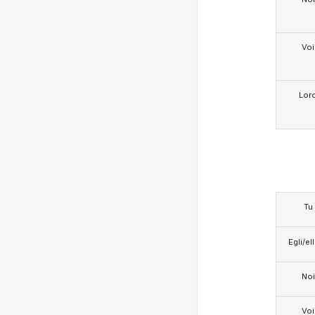
Voi
Lor
Tu
Egli/e
Noi
Voi