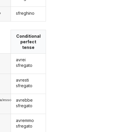
sfreghino
o
Conditional
perfect
tense
avrei
sfregato
avresti
sfregato
avrebbe
lla/esso
sfregato
avremmo
sfregato