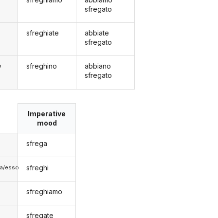
sfregato
sfreghiate
abbiate
sfregato
sfreghino
abbiano
o
sfregato
Imperative
mood
sfrega
sfreghi
lla/esso
sfreghiamo
sfregate