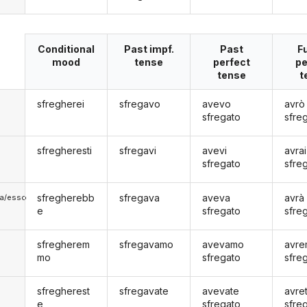
Conditional
Past impf.
Past
F
mood
tense
perfect
pe
tense
t
sfregherei
sfregavo
avevo
avrò
sfregato
sfre
sfregheresti
sfregavi
avevi
avrai
sfregato
sfre
sfregherebb
sfregava
aveva
avrà
lla/esso
e
sfregato
sfre
sfregherem
sfregavamo
avevamo
avr
mo
sfregato
sfre
sfregherest
sfregavate
avevate
avre
e
sfregato
sfre