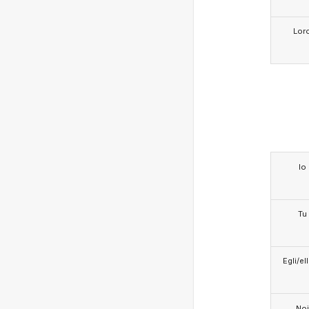
Lor
Io
Tu
Egli/e
Noi