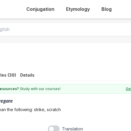
Conjugation
Etymology
Blog
les (39)
Details
 resources?
Study with our courses!
Get
regare
an the following: strike, scratch
Translation