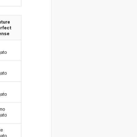
uture
rfect
ense
gato
gato
gato
emo
gato
te
gato