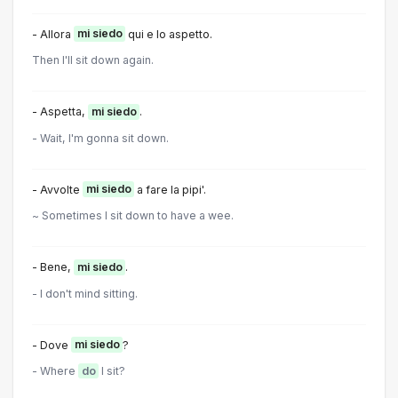
- Allora
mi siedo
qui e lo aspetto.
Then I'll sit down again.
- Aspetta,
mi siedo
.
- Wait, l'm gonna sit down.
- Avvolte
mi siedo
a fare la pipi'.
~ Sometimes I sit down to have a wee.
- Bene,
mi siedo
.
- I don't mind sitting.
- Dove
mi siedo
?
- Where
do
I sit?