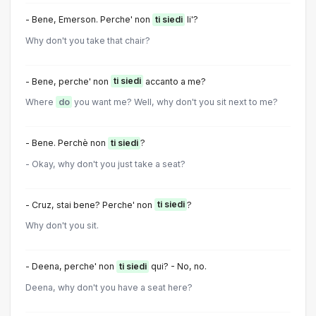
- Bene, Emerson. Perche' non
ti siedi
li'?
Why don't you take that chair?
- Bene, perche' non
ti siedi
accanto a me?
Where
do
you want me? Well, why don't you sit next to me?
- Bene. Perchè non
ti siedi
?
- Okay, why don't you just take a seat?
- Cruz, stai bene? Perche' non
ti siedi
?
Why don't you sit.
- Deena, perche' non
ti siedi
qui? - No, no.
Deena, why don't you have a seat here?