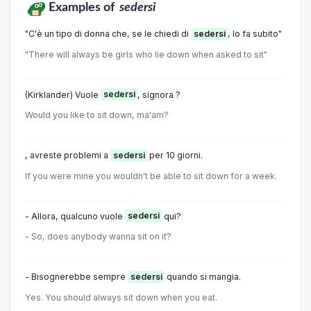
Examples of
sedersi
"C'è un tipo di donna che, se le chiedi di
sedersi
, lo fa subito"
"There will always be girls who lie down when asked to sit"
(Kirklander) Vuole
sedersi
, signora ?
Would you like to sit down, ma'am?
, avreste problemi a
sedersi
per 10 giorni.
If you were mine you wouldn't be able to sit down for a week.
- Allora, qualcuno vuole
sedersi
qui?
- So, does anybody wanna sit on it?
- Bisognerebbe sempre
sedersi
quando si mangia.
Yes. You should always sit down when you eat.