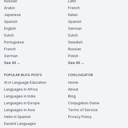
Russian
Latin
Arabic
French
Japanese
Italian
Spanish
Spanish
English
German
Dutch
Dutch
Portuguese
Swedish
French
Russian
German
Polish
See All →
See All →
POPULAR BLOG POSTS
COOLJUGATOR
AI in Language Education
Home
Languages in Africa
About
Languages in India
Blog
Languages in Europe
Conjugation Game
Languages in Asia
Terms of Service
Hello in Spanish
Privacy Policy
Easiest Languages