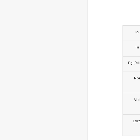
Io
Tu
Egli/e
Noi
Voi
Lor