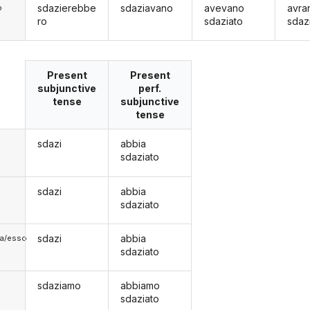
sdazierebbe
sdaziavano
avevano
avra
o
ro
sdaziato
sdaz
Present
Present
subjunctive
perf.
tense
subjunctive
tense
sdazi
abbia
sdaziato
sdazi
abbia
sdaziato
sdazi
abbia
lla/esso
sdaziato
sdaziamo
abbiamo
sdaziato