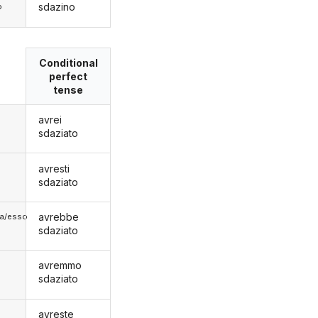
sdazino
o
Conditional
perfect
tense
avrei
sdaziato
avresti
sdaziato
avrebbe
lla/esso
sdaziato
avremmo
sdaziato
avreste