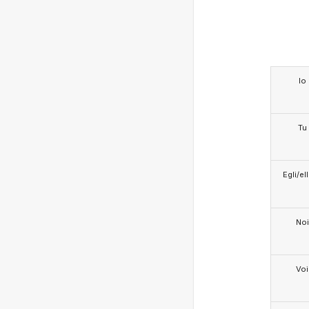
Io
Tu
Egli/e
Noi
Voi