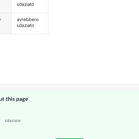
sdaziato
avrebbero
o
sdaziato
ut this page
/
sdaziare