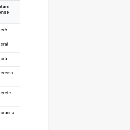
uture
ense
ierò
ierai
ierà
ieremo
ierete
ieranno