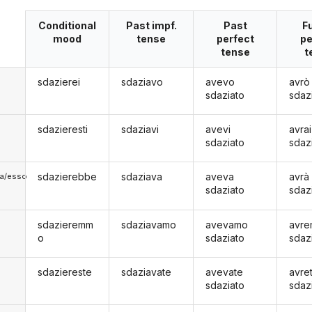
Conditional
Past impf.
Past
F
mood
tense
perfect
pe
tense
t
sdazierei
sdaziavo
avevo
avrò
sdaziato
sdaz
sdazieresti
sdaziavi
avevi
avrai
sdaziato
sdaz
sdazierebbe
sdaziava
aveva
avrà
lla/esso
sdaziato
sdaz
sdazieremm
sdaziavamo
avevamo
avr
o
sdaziato
sdaz
sdaziereste
sdaziavate
avevate
avre
sdaziato
sdaz