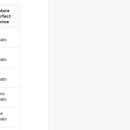
uture
rfect
ense
iato
iato
iato
emo
iato
te
iato