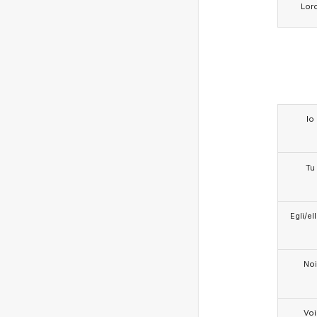
Lor
Io
Tu
Egli/e
Noi
Voi