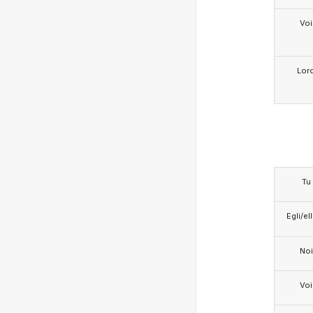
Voi
Lor
Tu
Egli/e
Noi
Voi