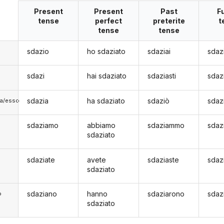
Present
Present
Past
F
tense
perfect
preterite
t
tense
tense
sdazio
ho sdaziato
sdaziai
sdaz
sdazi
hai sdaziato
sdaziasti
sdaz
sdazia
ha sdaziato
sdaziò
sdaz
lla/esso
sdaziamo
abbiamo
sdaziammo
sdaz
sdaziato
sdaziate
avete
sdaziaste
sdaz
sdaziato
sdaziano
hanno
sdaziarono
sdaz
o
sdaziato