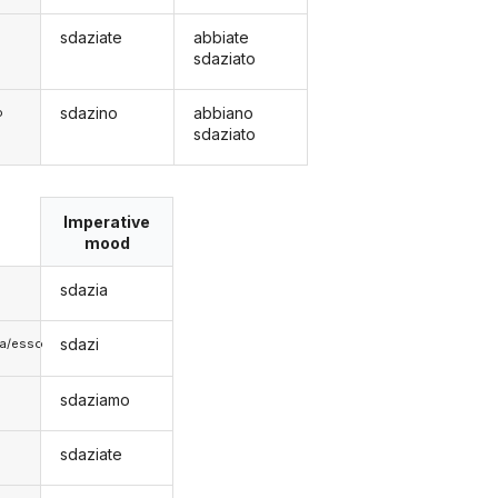
sdaziate
abbiate
sdaziato
sdazino
abbiano
o
sdaziato
Imperative
mood
sdazia
sdazi
lla/esso
sdaziamo
sdaziate