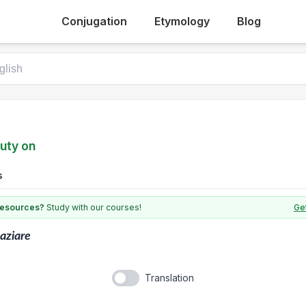
Conjugation
Etymology
Blog
uty on
s
 resources?
Study with our courses!
Get
aziare
Translation