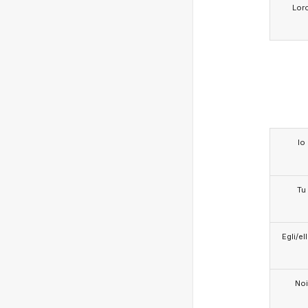
Lor
Io
Tu
Egli/e
Noi