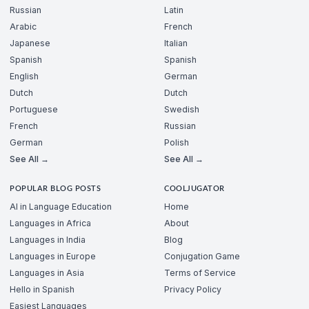
Russian
Latin
Arabic
French
Japanese
Italian
Spanish
Spanish
English
German
Dutch
Dutch
Portuguese
Swedish
French
Russian
German
Polish
See All →
See All →
POPULAR BLOG POSTS
COOLJUGATOR
AI in Language Education
Home
Languages in Africa
About
Languages in India
Blog
Languages in Europe
Conjugation Game
Languages in Asia
Terms of Service
Hello in Spanish
Privacy Policy
Easiest Languages