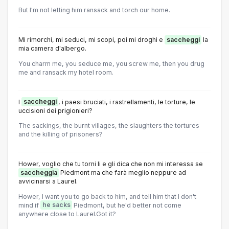
But I'm not letting him ransack and torch our home.
Mi rimorchi, mi seduci, mi scopi, poi mi droghi e
saccheggi
la
mia camera d'albergo.
You charm me, you seduce me, you screw me, then you drug
me and ransack my hotel room.
l
saccheggi
, i paesi bruciati, i rastrellamenti, le torture, le
uccisioni dei prigionieri?
The sackings, the burnt villages, the slaughters the tortures
and the killing of prisoners?
Hower, voglio che tu torni li e gli dica che non mi interessa se
saccheggia
Piedmont ma che farà meglio neppure ad
avvicinarsi a Laurel.
Hower, I want you to go back to him, and tell him that I don't
mind if
he sacks
Piedmont, but he'd better not come
anywhere close to Laurel.Got it?