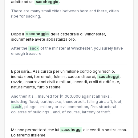
adatte ad un
saccheggio
.
There are many small cities between here and there, cities
ripe for sacking.
Dopo il
saccheggio
della cattedrale di Winchester,
sicuramente avete abbastanza oro.
After the
sack
of the minster at Winchester, you surely have
enough treasure.
E poi sarà... Assicurata per un milione contro ogni rischio,
inondazioni, terremoti, fulmini, cadute di aerei,
saccheggi
,
razzie, insurrezioni civili o militari, incendi, crolli di edifici, e,
naturalmente, furti o rapine.
And then it's.... lnsured for $1,000,000 against all risks...
including flood, earthquake, thunderbolt, falling aircraft, loot,
sack
, pillage... military or civil commotion, fire, structural
collapse of buildings... and, of course, larceny or theft.
Ma non permetterò che lui
saccheggi
e incendi la nostra casa.
Lo faremo insieme.