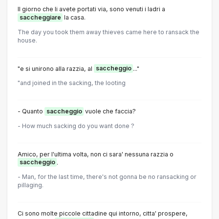
Il giorno che li avete portati via, sono venuti i ladri a
saccheggiare
la casa.
The day you took them away thieves came here to ransack the
house.
"e si unirono alla razzia, al
saccheggio
..."
"and joined in the sacking, the looting
- Quanto
saccheggio
vuole che faccia?
- How much sacking do you want done ?
Amico, per l'ultima volta, non ci sara' nessuna razzia o
saccheggio
.
- Man, for the last time, there's not gonna be no ransacking or
pillaging.
Ci sono molte piccole cittadine qui intorno, citta' prospere,