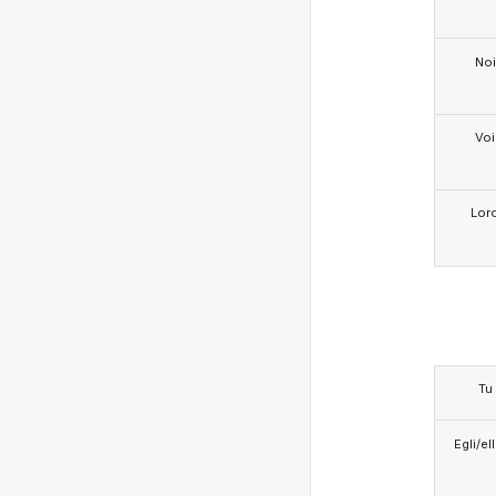
Noi
Voi
Lor
Tu
Egli/e