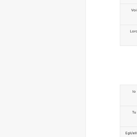
Voi
Lor
Io
Tu
Egli/e