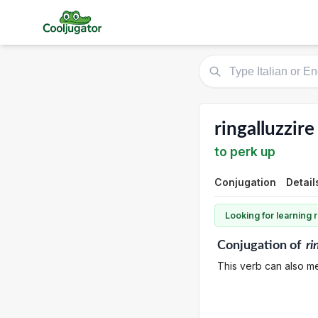
ringalluzzire
to perk up
Conjugation
Detail
Looking for learning
Conjugation
of
ri
This verb can also me