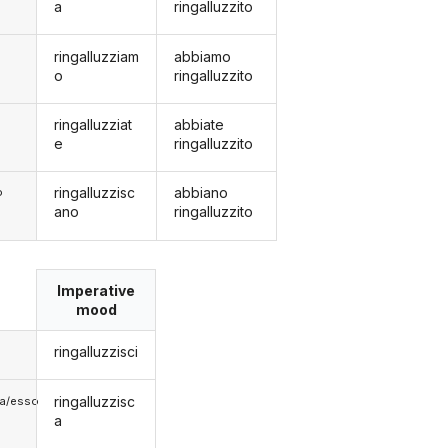
a
ringalluzzito
ringalluzziam
abbiamo
o
ringalluzzito
ringalluzziat
abbiate
e
ringalluzzito
ringalluzzisc
abbiano
o
ano
ringalluzzito
Imperative
mood
ringalluzzisci
ringalluzzisc
lla/esso
a