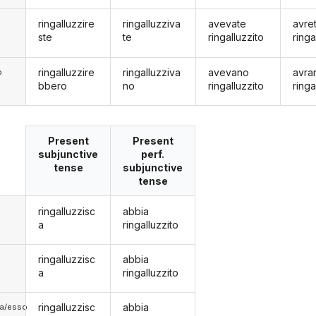
ringalluzzire
ringalluzziva
avevate
avre
ste
te
ringalluzzito
ringa
ringalluzzire
ringalluzziva
avevano
avra
o
bbero
no
ringalluzzito
ringa
Present
Present
subjunctive
perf.
tense
subjunctive
tense
ringalluzzisc
abbia
a
ringalluzzito
ringalluzzisc
abbia
a
ringalluzzito
ringalluzzisc
abbia
lla/esso