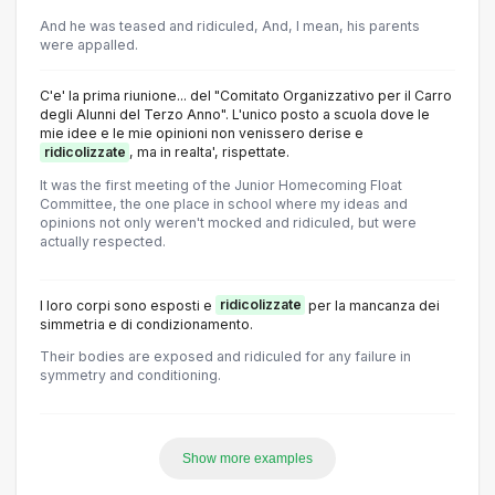
And he was teased and ridiculed, And, I mean, his parents
were appalled.
C'e' la prima riunione... del "Comitato Organizzativo per il Carro
degli Alunni del Terzo Anno". L'unico posto a scuola dove le
mie idee e le mie opinioni non venissero derise e
ridicolizzate
, ma in realta', rispettate.
It was the first meeting of the Junior Homecoming Float
Committee, the one place in school where my ideas and
opinions not only weren't mocked and ridiculed, but were
actually respected.
I loro corpi sono esposti e
ridicolizzate
per la mancanza dei
simmetria e di condizionamento.
Their bodies are exposed and ridiculed for any failure in
symmetry and conditioning.
Show more examples