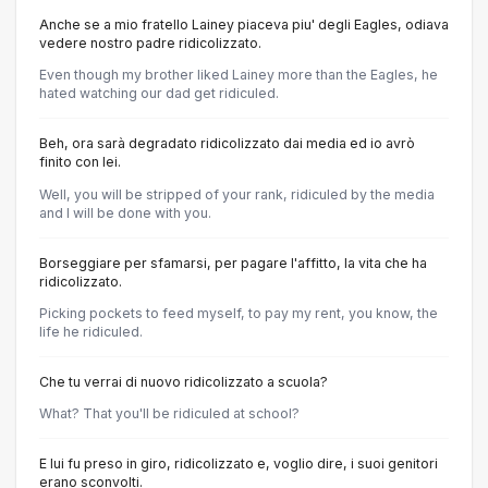
Anche se a mio fratello Lainey piaceva piu' degli Eagles, odiava
vedere nostro padre ridicolizzato.
Even though my brother liked Lainey more than the Eagles, he
hated watching our dad get ridiculed.
Beh, ora sarà degradato ridicolizzato dai media ed io avrò
finito con lei.
Well, you will be stripped of your rank, ridiculed by the media
and l will be done with you.
Borseggiare per sfamarsi, per pagare l'affitto, la vita che ha
ridicolizzato.
Picking pockets to feed myself, to pay my rent, you know, the
life he ridiculed.
Che tu verrai di nuovo ridicolizzato a scuola?
What? That you'll be ridiculed at school?
E lui fu preso in giro, ridicolizzato e, voglio dire, i suoi genitori
erano sconvolti.