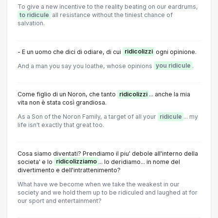
To give a new incentive to the reality beating on our eardrums,
to ridicule
all resistance without the tiniest chance of
salvation.
- E un uomo che dici di odiare, di cui
ridicolizzi
ogni opinione.
And a man you say you loathe, whose opinions
you ridicule
.
Come figlio di un Noron, che tanto
ridicolizzi
... anche la mia
vita non è stata così grandiosa.
As a Son of the Noron Family, a target of all your
ridicule
... my
life isn't exactly that great too.
Cosa siamo diventati? Prendiamo il piu' debole all'interno della
societa' e lo
ridicolizziamo
... lo deridiamo... in nome del
divertimento e dell'intrattenimento?
What have we become when we take the weakest in our
society and we hold them up to be ridiculed and laughed at for
our sport and entertainment?