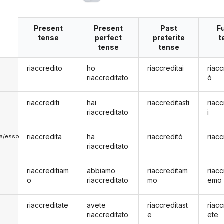
Present
Present
Past
F
tense
perfect
preterite
t
tense
tense
riaccredito
ho
riaccreditai
riacc
riaccreditato
ò
riaccrediti
hai
riaccreditasti
riacc
riaccreditato
i
riaccredita
ha
riaccreditò
riacc
lla/esso
riaccreditato
riaccreditiam
abbiamo
riaccreditam
riacc
o
riaccreditato
mo
emo
riaccreditate
avete
riaccreditast
riacc
riaccreditato
e
ete