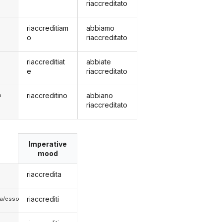
riaccreditato
riaccreditiam
abbiamo
o
riaccreditato
riaccreditiat
abbiate
e
riaccreditato
riaccreditino
abbiano
o
riaccreditato
Imperative
mood
riaccredita
riaccrediti
lla/esso