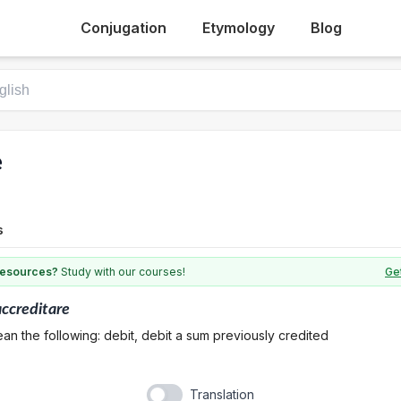
Conjugation
Etymology
Blog
e
s
 resources?
Study with our courses!
Get
accreditare
an the following: debit, debit a sum previously credited
Translation