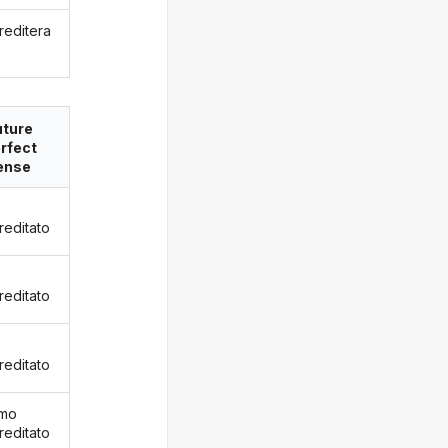
reditera
uture
rfect
ense
reditato
reditato
reditato
emo
reditato