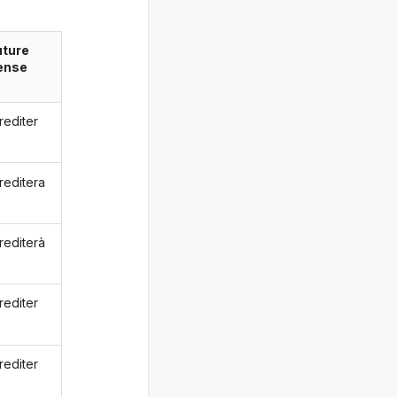
uture
ense
rediter
reditera
rediterà
rediter
rediter