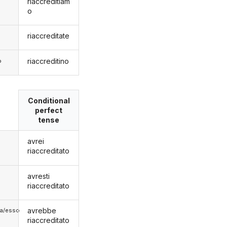
riaccreditiam
o
riaccreditate
riaccreditino
o
Conditional
perfect
tense
avrei
riaccreditato
avresti
riaccreditato
avrebbe
lla/esso
riaccreditato