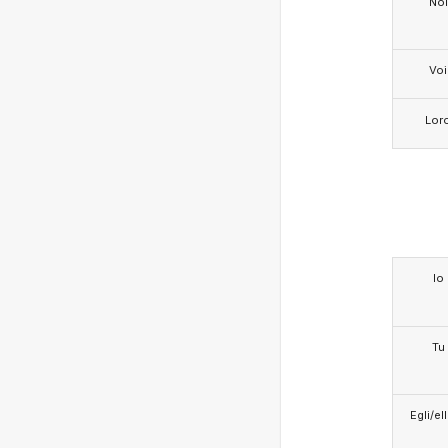
Noi
Voi
Lor
Io
Tu
Egli/e