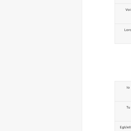
Voi
Lor
Io
Tu
Egli/e