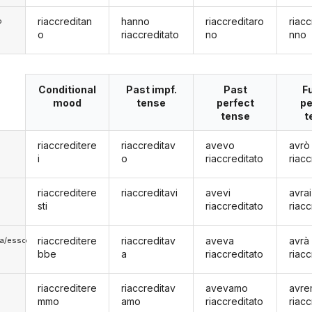
riaccreditan
hanno
riaccreditaro
riacc
o
o
riaccreditato
no
nno
Conditional
Past impf.
Past
F
mood
tense
perfect
pe
tense
t
riaccreditere
riaccreditav
avevo
avrò
i
o
riaccreditato
riacc
riaccreditere
riaccreditavi
avevi
avrai
sti
riaccreditato
riacc
riaccreditere
riaccreditav
aveva
avrà
lla/esso
bbe
a
riaccreditato
riacc
riaccreditere
riaccreditav
avevamo
avr
mmo
amo
riaccreditato
riacc