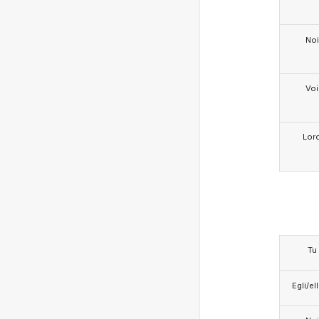
Noi
Voi
Lor
Tu
Egli/e