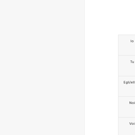
Io
Tu
Egli/e
Noi
Voi