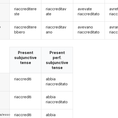
riaccreditere
riaccreditav
avevate
avre
ste
ate
riaccreditato
riacc
riaccreditere
riaccreditav
avevano
avra
o
bbero
ano
riaccreditato
riacc
Present
Present
subjunctive
perf.
tense
subjunctive
tense
riaccrediti
abbia
riaccreditato
riaccrediti
abbia
riaccreditato
riaccrediti
abbia
lla/esso