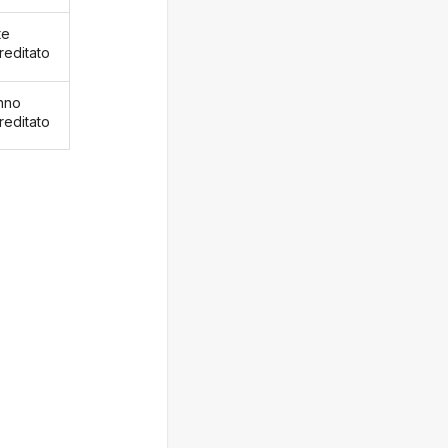
te
reditato
nno
reditato