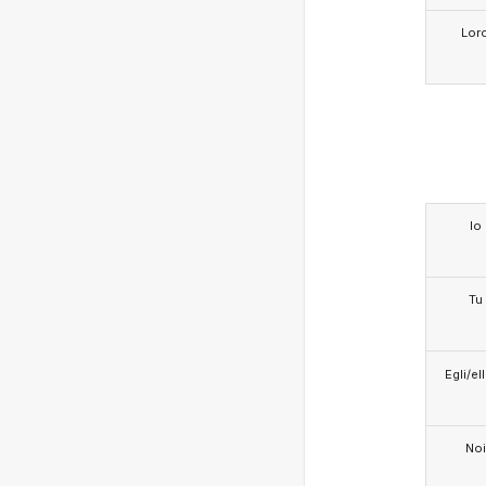
Lor
Io
Tu
Egli/e
Noi