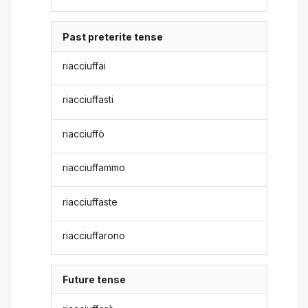
Past preterite tense
riacciuffai
riacciuffasti
riacciuffò
riacciuffammo
riacciuffaste
riacciuffarono
Future tense