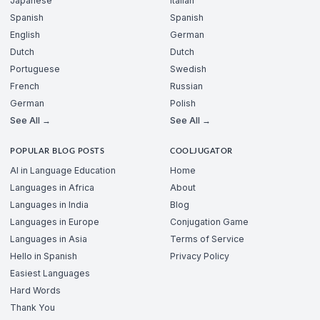
Japanese
Italian
Spanish
Spanish
English
German
Dutch
Dutch
Portuguese
Swedish
French
Russian
German
Polish
See All →
See All →
POPULAR BLOG POSTS
COOLJUGATOR
AI in Language Education
Home
Languages in Africa
About
Languages in India
Blog
Languages in Europe
Conjugation Game
Languages in Asia
Terms of Service
Hello in Spanish
Privacy Policy
Easiest Languages
Hard Words
Thank You