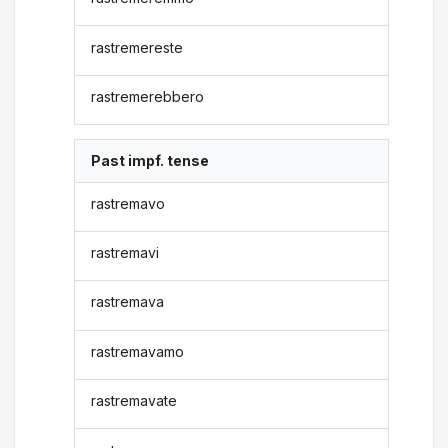
rastremereste
rastremerebbero
Past impf. tense
rastremavo
rastremavi
rastremava
rastremavamo
rastremavate