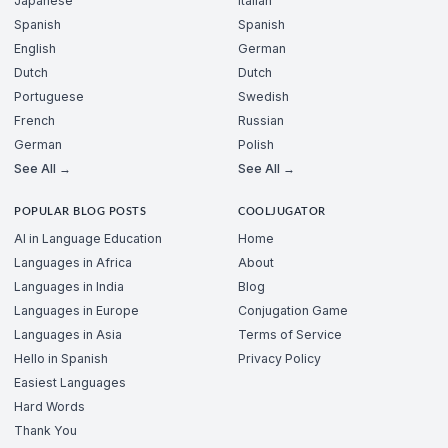
Japanese
Italian
Spanish
Spanish
English
German
Dutch
Dutch
Portuguese
Swedish
French
Russian
German
Polish
See All →
See All →
POPULAR BLOG POSTS
COOLJUGATOR
AI in Language Education
Home
Languages in Africa
About
Languages in India
Blog
Languages in Europe
Conjugation Game
Languages in Asia
Terms of Service
Hello in Spanish
Privacy Policy
Easiest Languages
Hard Words
Thank You