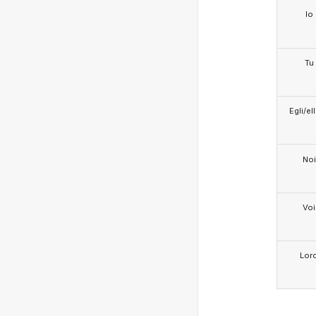
Io
Tu
Egli/e
Noi
Voi
Lor