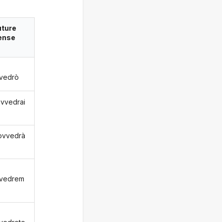
uture
ense
vedrò
ovvedrai
rovvedrà
vvedrem