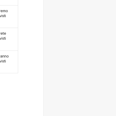
aremo
isti
rete
isti
aranno
isti