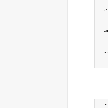
Noi
Voi
Lor
Io