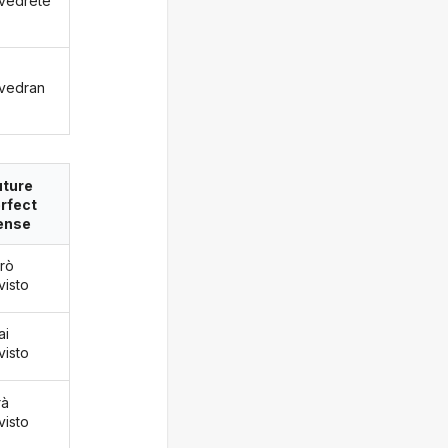
vedrete
vedran
uture
rfect
ense
arò
visto
ai
visto
rà
visto