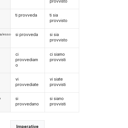
provvisto
ti provveda
ti sia
provvisto
si provveda
si sia
lla/esso
provvisto
ci
ci siamo
provvediam
provvisti
o
vi
vi siate
provvediate
provvisti
si
si siano
o
provvedano
provvisti
Imperative