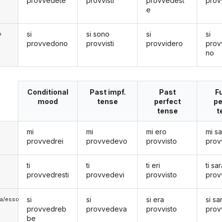
provvedete
provvisti
provvedest
prov
e
si
si sono
si
si
o
provvedono
provvisti
provvidero
prov
no
Conditional
Past impf.
Past
F
mood
tense
perfect
pe
tense
t
mi
mi
mi ero
mi s
provvedrei
provvedevo
provvisto
prov
ti
ti
ti eri
ti sar
provvedresti
provvedevi
provvisto
prov
si
si
si era
si sa
lla/esso
provvedreb
provvedeva
provvisto
prov
be