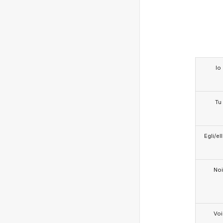
Io
Tu
Egli/e
Noi
Voi