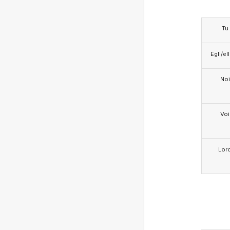
Tu
Egli/e
Noi
Voi
Lor