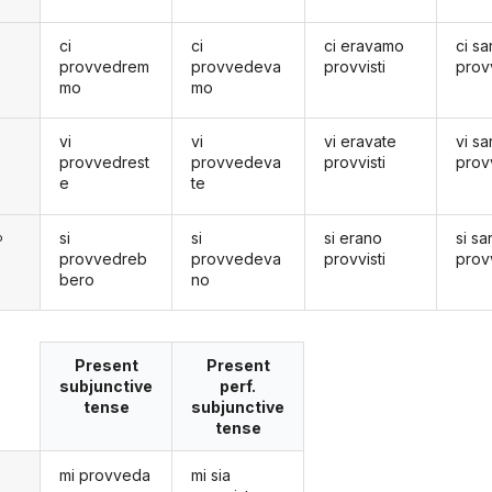
ci
ci
ci eravamo
ci s
provvedrem
provvedeva
provvisti
provv
mo
mo
vi
vi
vi eravate
vi sa
provvedrest
provvedeva
provvisti
provv
e
te
si
si
si erano
si s
o
provvedreb
provvedeva
provvisti
provv
bero
no
Present
Present
subjunctive
perf.
tense
subjunctive
tense
mi provveda
mi sia