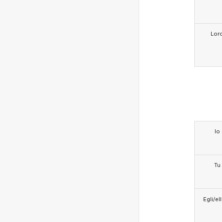
Lor
Io
Tu
Egli/e