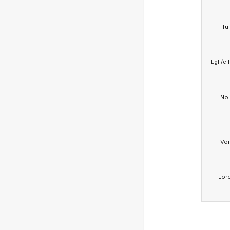
Tu
Egli/e
Noi
Voi
Lor