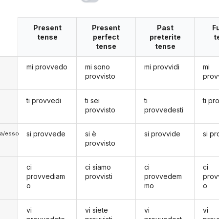
Present
Present
Past
F
tense
perfect
preterite
t
tense
tense
mi provvedo
mi sono
mi provvidi
mi
provvisto
prov
ti provvedi
ti sei
ti
ti pr
provvisto
provvedesti
si provvede
si è
si provvide
si p
lla/esso
provvisto
ci
ci siamo
ci
ci
provvediam
provvisti
provvedem
pro
o
mo
o
vi
vi siete
vi
vi