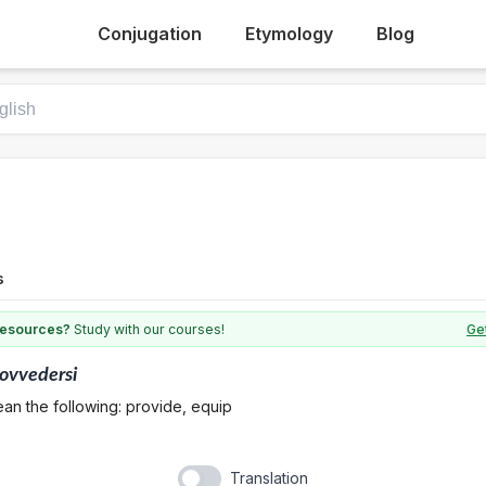
Conjugation
Etymology
Blog
s
 resources?
Study with our courses!
Get
ovvedersi
an the following: provide, equip
Translation