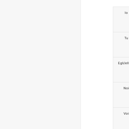
Io
Tu
Egli/e
Noi
Voi