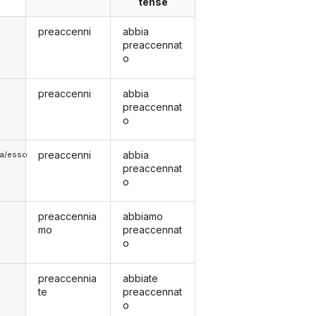
tense
preaccenni
abbia
preaccennat
o
preaccenni
abbia
preaccennat
o
preaccenni
abbia
lla/esso
preaccennat
o
preaccennia
abbiamo
mo
preaccennat
o
preaccennia
abbiate
te
preaccennat
o