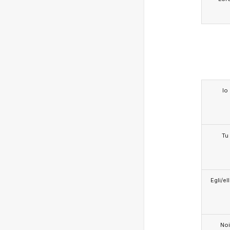
Io
Tu
Egli/e
Noi