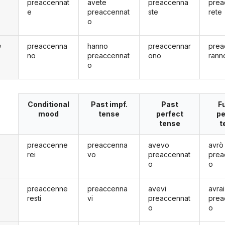
preaccennat
avete
preaccenna
prea
e
preaccennat
ste
rete
o
preaccenna
hanno
preaccennar
prea
o
no
preaccennat
ono
rann
o
Conditional
Past impf.
Past
F
mood
tense
perfect
pe
tense
t
preaccenne
preaccenna
avevo
avrò
rei
vo
preaccennat
prea
o
o
preaccenne
preaccenna
avevi
avrai
resti
vi
preaccennat
prea
o
o