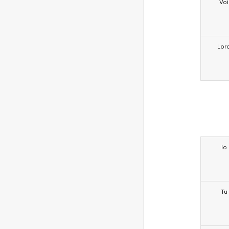
Voi
Lor
Io
Tu