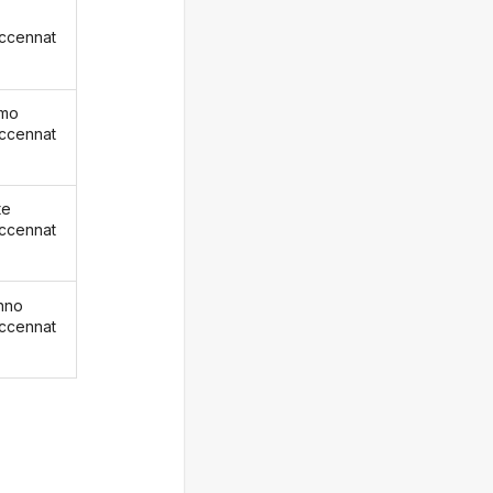
ccennat
emo
ccennat
te
ccennat
nno
ccennat