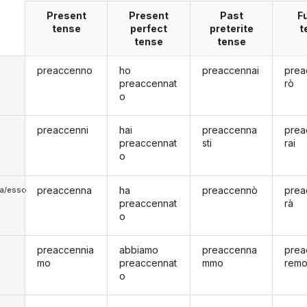
Present
Present
Past
F
tense
perfect
preterite
t
tense
tense
preaccenno
ho
preaccennai
prea
preaccennat
rò
o
preaccenni
hai
preaccenna
prea
preaccennat
sti
rai
o
preaccenna
ha
preaccennò
prea
lla/esso
preaccennat
rà
o
preaccennia
abbiamo
preaccenna
prea
mo
preaccennat
mmo
rem
o