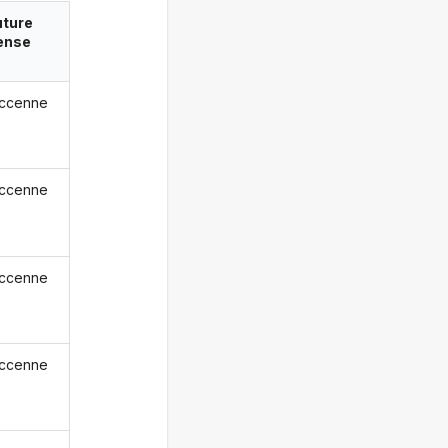
uture
ense
ccenne
ccenne
ccenne
ccenne
o