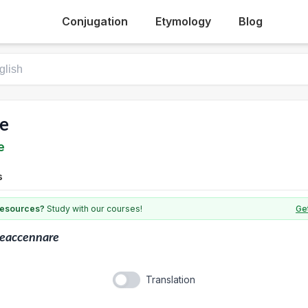
Conjugation
Etymology
Blog
e
e
s
 resources?
Study with our courses!
Get
reaccennare
Translation