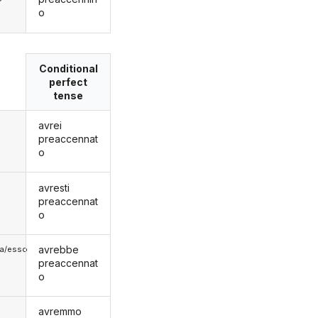
o
Conditional
perfect
tense
avrei
preaccennat
o
avresti
preaccennat
o
avrebbe
lla/esso
preaccennat
o
avremmo