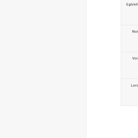
Egli/e
Noi
Voi
Lor