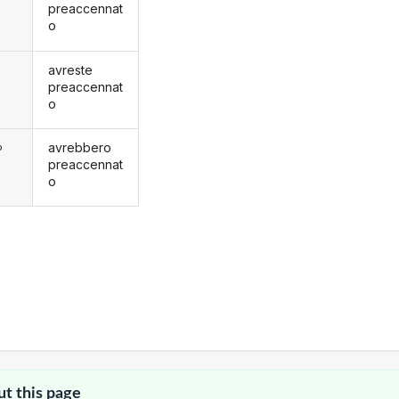
preaccennat
o
avreste
preaccennat
o
avrebbero
o
preaccennat
o
ut this page