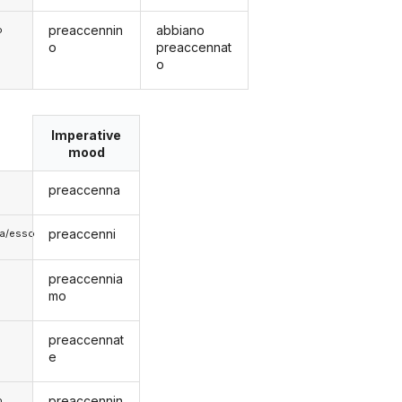
preaccennin
abbiano
o
o
preaccennat
o
Imperative
mood
preaccenna
preaccenni
lla/esso
preaccennia
mo
preaccennat
e
preaccennin
o