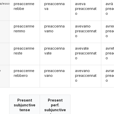
preaccenne
preaccenna
aveva
avrà
lla/esso
rebbe
va
preaccennat
prea
o
o
preaccenne
preaccenna
avevamo
avr
remmo
vamo
preaccennat
prea
o
o
preaccenne
preaccenna
avevate
avre
reste
vate
preaccennat
prea
o
o
preaccenne
preaccenna
avevano
avra
o
rebbero
vano
preaccennat
prea
o
o
Present
Present
subjunctive
perf.
tense
subjunctive