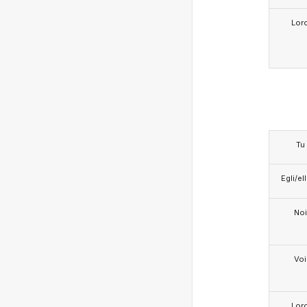
Lor
Tu
Egli/e
Noi
Voi
Lor