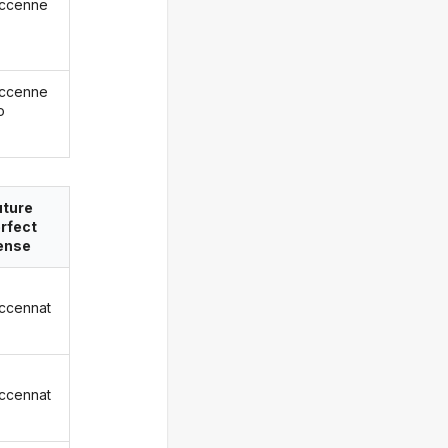
ccenne
ccenne
o
uture
rfect
ense
ccennat
ccennat