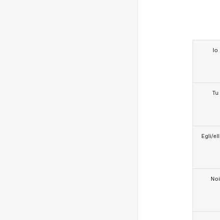
Io
Tu
Egli/e
Noi