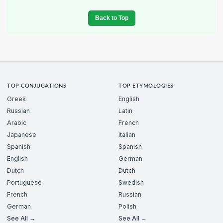
Back to Top
TOP CONJUGATIONS
TOP ETYMOLOGIES
Greek
English
Russian
Latin
Arabic
French
Japanese
Italian
Spanish
Spanish
English
German
Dutch
Dutch
Portuguese
Swedish
French
Russian
German
Polish
See All →
See All →