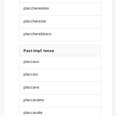
placcheremmo
placchereste
placcherebbero
Past impf. tense
placcavo
placcavi
placcava
placcavamo
placcavate