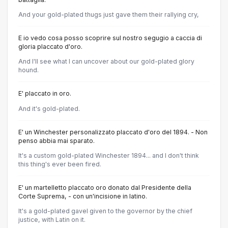
And your gold-plated thugs just gave them their rallying cry,
E io vedo cosa posso scoprire sul nostro segugio a caccia di
gloria placcato d'oro.
And I'll see what I can uncover about our gold-plated glory
hound.
E' placcato in oro.
And it's gold-plated.
E' un Winchester personalizzato placcato d'oro del 1894. - Non
penso abbia mai sparato.
It's a custom gold-plated Winchester 1894... and I don't think
this thing's ever been fired.
E' un martelletto placcato oro donato dal Presidente della
Corte Suprema, - con un'incisione in latino.
It's a gold-plated gavel given to the governor by the chief
justice, with Latin on it.