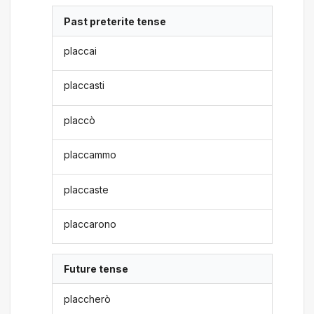
Past preterite tense
placcai
placcasti
placcò
placcammo
placcaste
placcarono
Future tense
placcherò