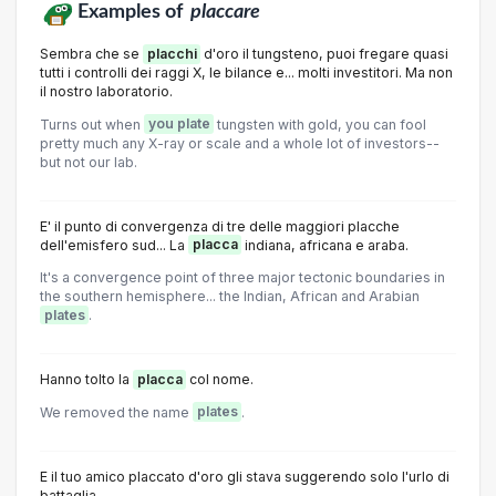
Examples of
placcare
Sembra che se
placchi
d'oro il tungsteno, puoi fregare quasi
tutti i controlli dei raggi X, le bilance e... molti investitori. Ma non
il nostro laboratorio.
Turns out when
you plate
tungsten with gold, you can fool
pretty much any X-ray or scale and a whole lot of investors--
but not our lab.
E' il punto di convergenza di tre delle maggiori placche
dell'emisfero sud... La
placca
indiana, africana e araba.
It's a convergence point of three major tectonic boundaries in
the southern hemisphere... the Indian, African and Arabian
plates
.
Hanno tolto la
placca
col nome.
We removed the name
plates
.
E il tuo amico placcato d'oro gli stava suggerendo solo l'urlo di
battaglia.