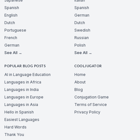
Japanese
Italian
Spanish
Spanish
English
German
Dutch
Dutch
Portuguese
Swedish
French
Russian
German
Polish
See All →
See All →
POPULAR BLOG POSTS
COOLJUGATOR
AI in Language Education
Home
Languages in Africa
About
Languages in India
Blog
Languages in Europe
Conjugation Game
Languages in Asia
Terms of Service
Hello in Spanish
Privacy Policy
Easiest Languages
Hard Words
Thank You