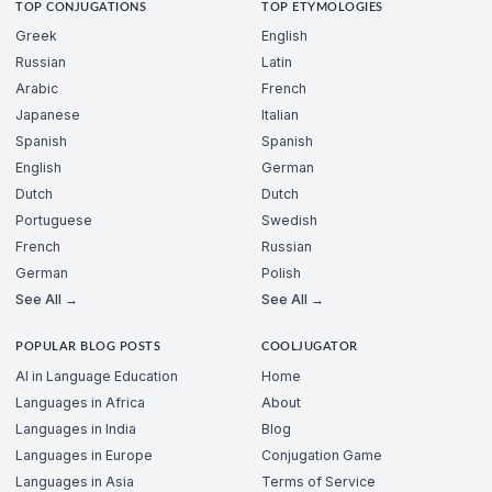
TOP CONJUGATIONS
TOP ETYMOLOGIES
Greek
English
Russian
Latin
Arabic
French
Japanese
Italian
Spanish
Spanish
English
German
Dutch
Dutch
Portuguese
Swedish
French
Russian
German
Polish
See All →
See All →
POPULAR BLOG POSTS
COOLJUGATOR
AI in Language Education
Home
Languages in Africa
About
Languages in India
Blog
Languages in Europe
Conjugation Game
Languages in Asia
Terms of Service