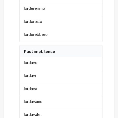
lorderemmo
lordereste
lorderebbero
Past impf. tense
lordavo
lordavi
lordava
lordavamo
lordavate