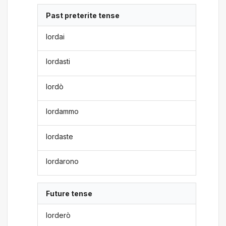
Past preterite tense
lordai
lordasti
lordò
lordammo
lordaste
lordarono
Future tense
lorderò