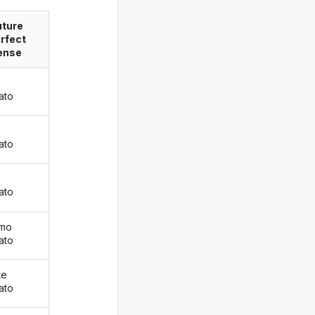
uture
rfect
ense
iato
iato
iato
emo
iato
te
iato