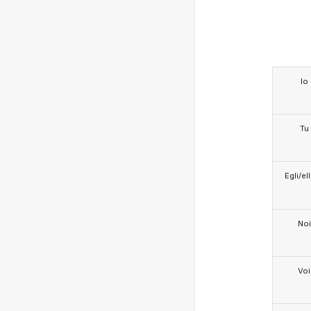
Io
Tu
Egli/e
Noi
Voi