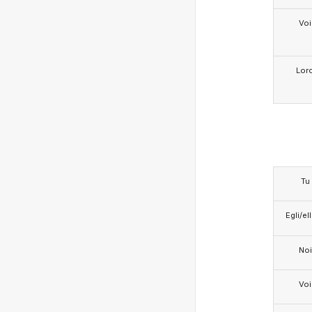
Voi
Lor
Tu
Egli/e
Noi
Voi