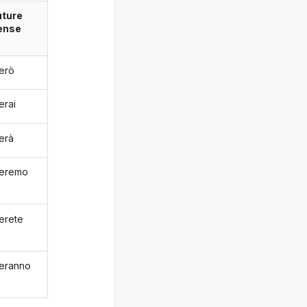
uture
ense
ierò
ierai
ierà
rieremo
ierete
ieranno