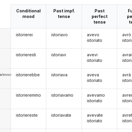
Conditional
Past impf.
Past
F
mood
tense
perfect
pe
tense
t
istorierei
istoriavo
avevo
avrò
istoriato
istor
istorieresti
istoriavi
avevi
avrai
istoriato
istor
istorierebbe
istoriava
aveva
avrà
lla/esso
istoriato
istor
istorieremmo
istoriavamo
avevamo
avr
istoriato
istor
istoriereste
istoriavate
avevate
avre
istoriato
istor