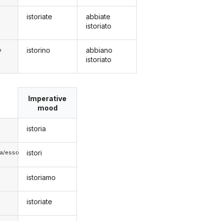
istoriate
abbiate
istoriato
istorino
abbiano
o
istoriato
Imperative
mood
istoria
istori
lla/esso
istoriamo
istoriate