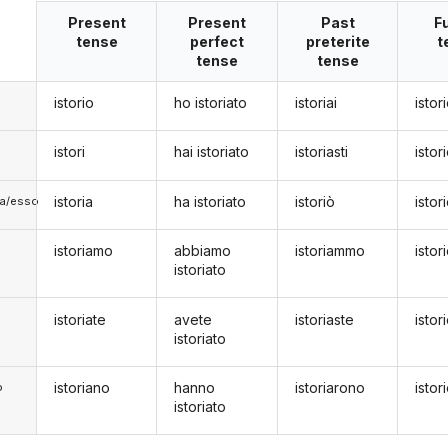
Present
Present
Past
F
tense
perfect
preterite
t
tense
tense
istorio
ho istoriato
istoriai
istor
istori
hai istoriato
istoriasti
istor
istoria
ha istoriato
istoriò
istor
lla/esso
istoriamo
abbiamo
istoriammo
isto
istoriato
istoriate
avete
istoriaste
istor
istoriato
istoriano
hanno
istoriarono
istor
o
istoriato