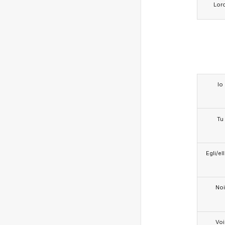
Lor
Io
Tu
Egli/e
Noi
Voi