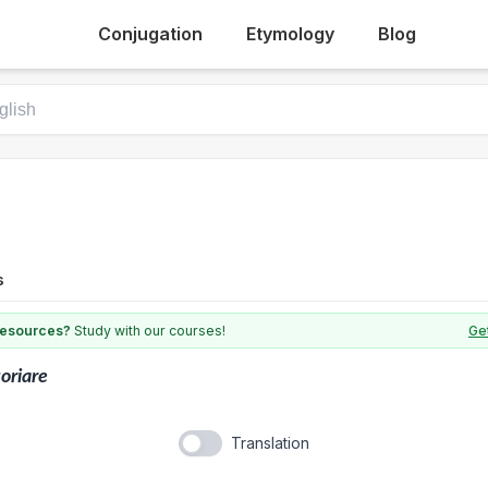
Conjugation
Etymology
Blog
s
 resources?
Study with our courses!
Get
toriare
Translation