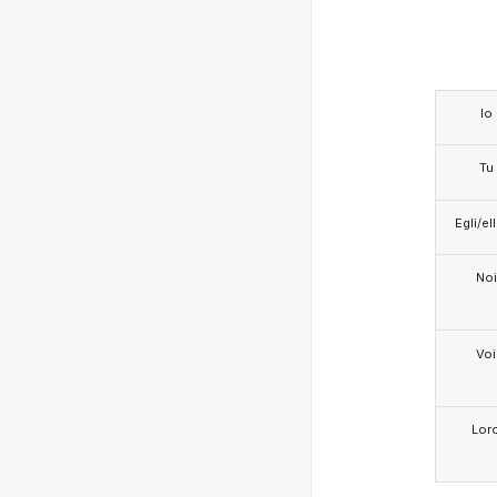
Io
Tu
Egli/e
Noi
Voi
Lor