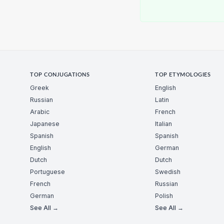
TOP CONJUGATIONS
TOP ETYMOLOGIES
Greek
English
Russian
Latin
Arabic
French
Japanese
Italian
Spanish
Spanish
English
German
Dutch
Dutch
Portuguese
Swedish
French
Russian
German
Polish
See All →
See All →