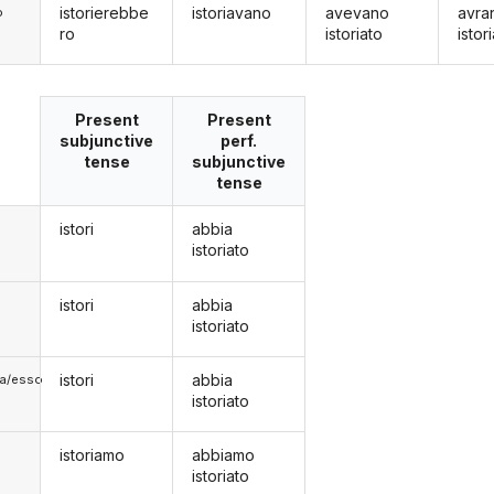
istorierebbe
istoriavano
avevano
avra
o
ro
istoriato
istor
Present
Present
subjunctive
perf.
tense
subjunctive
tense
istori
abbia
istoriato
istori
abbia
istoriato
istori
abbia
lla/esso
istoriato
istoriamo
abbiamo
istoriato