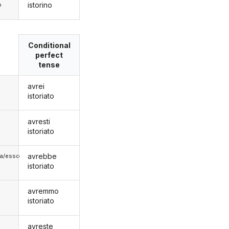
istorino
o
Conditional
perfect
tense
avrei
istoriato
avresti
istoriato
avrebbe
lla/esso
istoriato
avremmo
istoriato
avreste