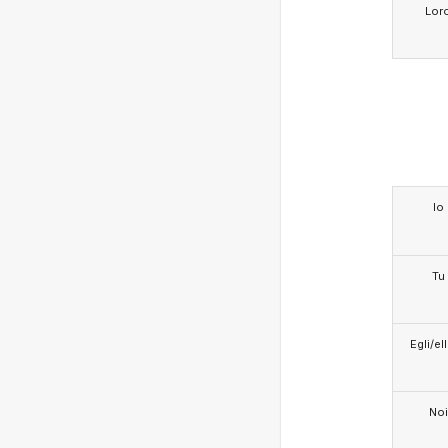
Lor
Io
Tu
Egli/e
Noi