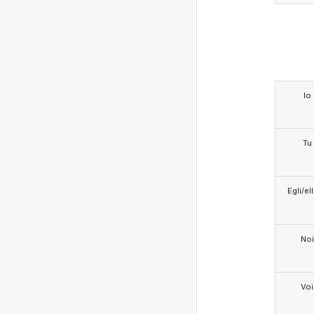
Io
Tu
Egli/e
Noi
Voi