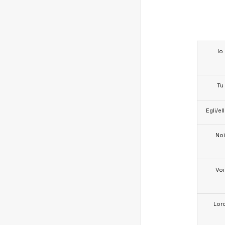
Io
Tu
Egli/e
Noi
Voi
Lor