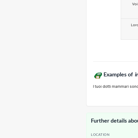
Voi
Lor
Examples of
i
I tuoi dotti mammari son
Further details abo
LOCATION