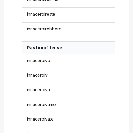
innacerbireste
innacerbirebbero
Past impf. tense
innacerbivo
innacerbivi
innacerbiva
innacerbivamo
innacerbivate