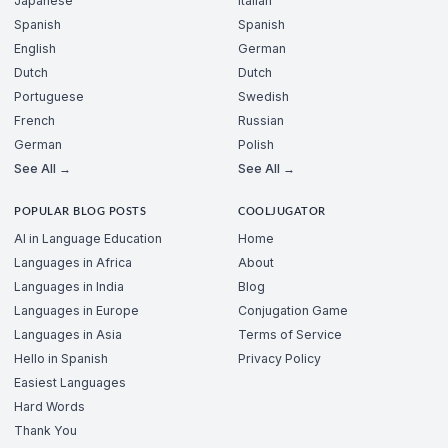
Japanese
Italian
Spanish
Spanish
English
German
Dutch
Dutch
Portuguese
Swedish
French
Russian
German
Polish
See All →
See All →
POPULAR BLOG POSTS
COOLJUGATOR
AI in Language Education
Home
Languages in Africa
About
Languages in India
Blog
Languages in Europe
Conjugation Game
Languages in Asia
Terms of Service
Hello in Spanish
Privacy Policy
Easiest Languages
Hard Words
Thank You