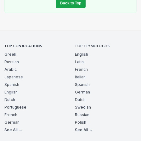
Back to Top
TOP CONJUGATIONS
TOP ETYMOLOGIES
Greek
English
Russian
Latin
Arabic
French
Japanese
Italian
Spanish
Spanish
English
German
Dutch
Dutch
Portuguese
Swedish
French
Russian
German
Polish
See All →
See All →