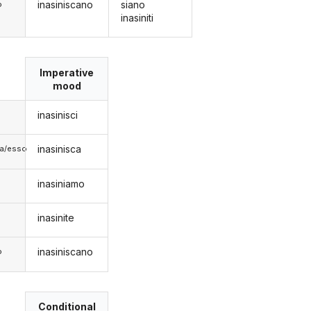
inasiniscano
siano
o
inasiniti
Imperative
mood
inasinisci
inasinisca
lla/esso
inasiniamo
inasinite
inasiniscano
o
Conditional