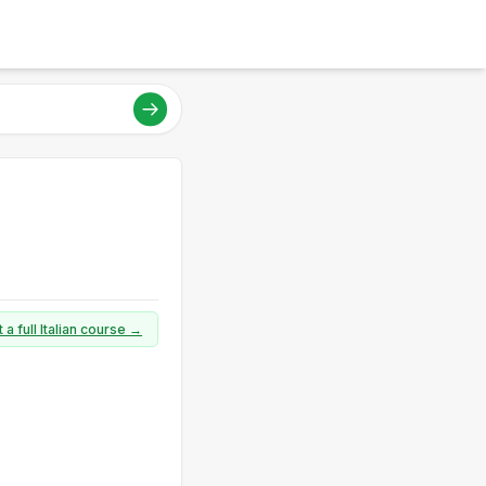
 a full Italian course →