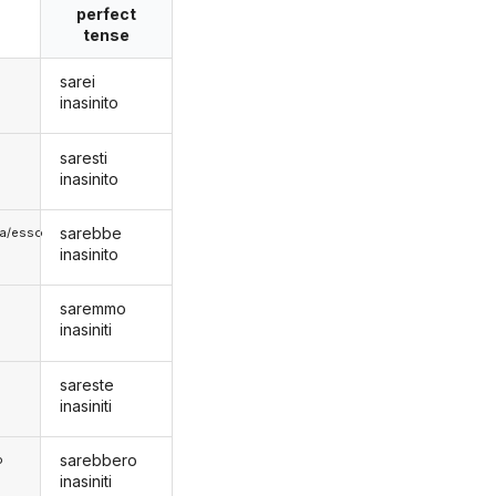
perfect
tense
sarei
inasinito
saresti
inasinito
sarebbe
lla/esso
inasinito
saremmo
inasiniti
sareste
inasiniti
sarebbero
o
inasiniti