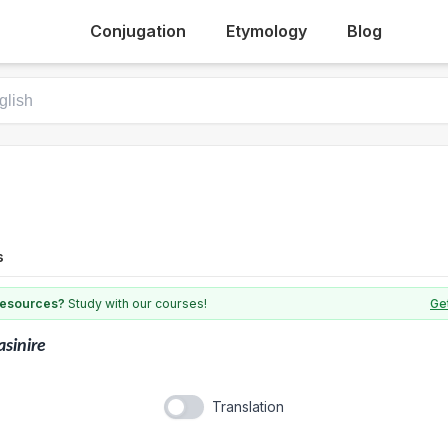
Conjugation
Etymology
Blog
s
 resources?
Study with our courses!
Get
asinire
Translation