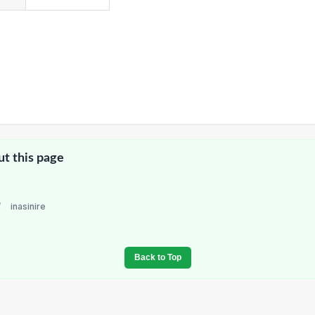
ut this page
/
inasinire
Back to Top