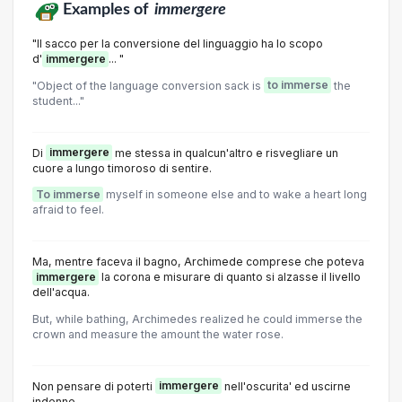
Examples of
immergere
"ll sacco per la conversione del linguaggio ha lo scopo
d'
immergere
... "
"Object of the language conversion sack is
to immerse
the
student..."
Di
immergere
me stessa in qualcun'altro e risvegliare un
cuore a lungo timoroso di sentire.
To immerse
myself in someone else and to wake a heart long
afraid to feel.
Ma, mentre faceva il bagno, Archimede comprese che poteva
immergere
la corona e misurare di quanto si alzasse il livello
dell'acqua.
But, while bathing, Archimedes realized he could immerse the
crown and measure the amount the water rose.
Non pensare di poterti
immergere
nell'oscurita' ed uscirne
indenne.