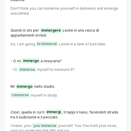
Don't think you can immerse yourself in darkness and emerge
unscathed.
Quindi io sto per
immergere
Leslie in una vasca di
appuntamenti orribili.
So, I am going
to immerse
Leslie in a tank of bad date.
- O mi
immergo
a misurarla?
- Or
immerse
myself to measure it?
Mi
immergo
nello studio.
I immerse
myself in study.
Cioe', quella in cui ti
immergi
, ti tappi il naso, facendoti strada
tra il sudiciume e il peccato.
I mean, you-
you immerse
yourself. You-You hold your nose,
and you wade into the filth and sin.