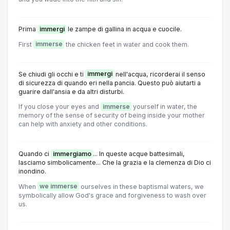
Prima
immergi
le zampe di gallina in acqua e cuocile.
First
immerse
the chicken feet in water and cook them.
Se chiudi gli occhi e ti
immergi
nell'acqua, ricorderai il senso
di sicurezza di quando eri nella pancia. Questo può aiutarti a
guarire dall'ansia e da altri disturbi.
If you close your eyes and
immerse
yourself in water, the
memory of the sense of security of being inside your mother
can help with anxiety and other conditions.
Quando ci
immergiamo
... In queste acque battesimali,
lasciamo simbolicamente... Che la grazia e la clemenza di Dio ci
inondino.
When
we immerse
ourselves in these baptismal waters, we
symbolically allow God's grace and forgiveness to wash over
us.