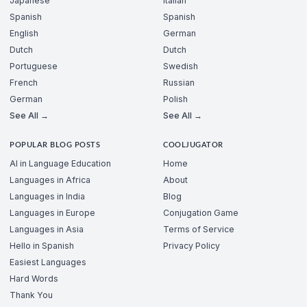
Japanese
Italian
Spanish
Spanish
English
German
Dutch
Dutch
Portuguese
Swedish
French
Russian
German
Polish
See All →
See All →
POPULAR BLOG POSTS
COOLJUGATOR
AI in Language Education
Home
Languages in Africa
About
Languages in India
Blog
Languages in Europe
Conjugation Game
Languages in Asia
Terms of Service
Hello in Spanish
Privacy Policy
Easiest Languages
Hard Words
Thank You