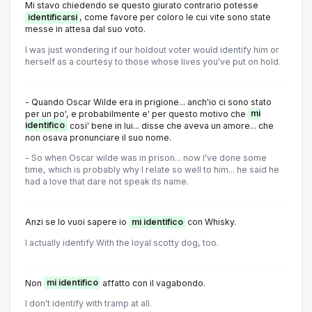
Mi stavo chiedendo se questo giurato contrario potesse
identificarsi
, come favore per coloro le cui vite sono state
messe in attesa dal suo voto.
I was just wondering if our holdout voter would identify him or
herself as a courtesy to those whose lives you've put on hold.
- Quando Oscar Wilde era in prigione... anch'io ci sono stato
per un po', e probabilmente e' per questo motivo che
mi
identifico
cosi' bene in lui... disse che aveva un amore... che
non osava pronunciare il suo nome.
- So when Oscar wilde was in prison... now I've done some
time, which is probably why I relate so well to him... he said he
had a love that dare not speak its name.
Anzi se lo vuoi sapere io
mi identifico
con Whisky.
I actually identify With the loyal scotty dog, too.
Non
mi identifico
affatto con il vagabondo.
I don't identify with tramp at all.