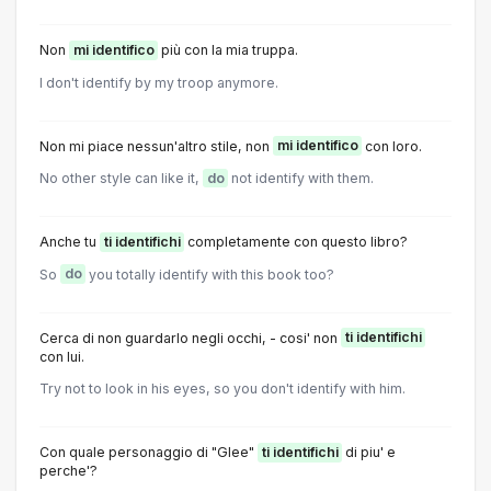
Non
mi identifico
più con la mia truppa.
I don't identify by my troop anymore.
Non mi piace nessun'altro stile, non
mi identifico
con loro.
No other style can like it,
do
not identify with them.
Anche tu
ti identifichi
completamente con questo libro?
So
do
you totally identify with this book too?
Cerca di non guardarlo negli occhi, - cosi' non
ti identifichi
con lui.
Try not to look in his eyes, so you don't identify with him.
Con quale personaggio di "Glee"
ti identifichi
di piu' e
perche'?