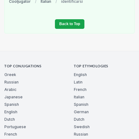
Cooljugator
/
Italian
/
identificarsi
Back to Top
TOP CONJUGATIONS
TOP ETYMOLOGIES
Greek
English
Russian
Latin
Arabic
French
Japanese
Italian
Spanish
Spanish
English
German
Dutch
Dutch
Portuguese
Swedish
French
Russian