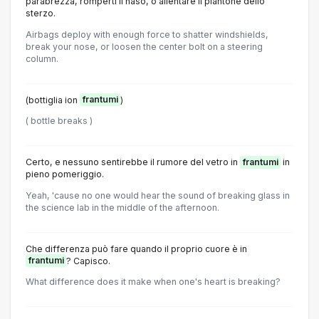
parabrezza, romperti il naso, o allentare il piantone dello
sterzo.
Airbags deploy with enough force to shatter windshields,
break your nose, or loosen the center bolt on a steering
column.
(bottiglia ion
frantumi
)
( bottle breaks )
Certo, e nessuno sentirebbe il rumore del vetro in
frantumi
in
pieno pomeriggio.
Yeah, 'cause no one would hear the sound of breaking glass in
the science lab in the middle of the afternoon.
Che differenza può fare quando il proprio cuore è in
frantumi
? Capisco.
What difference does it make when one's heart is breaking?