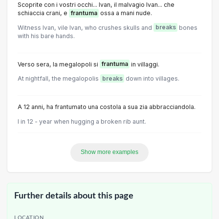
Scoprite con i vostri occhi... Ivan, il malvagio Ivan... che
schiaccia crani, e
frantuma
ossa a mani nude.
Witness Ivan, vile Ivan, who crushes skulls and
breaks
bones
with his bare hands.
Verso sera, la megalopoli si
frantuma
in villaggi.
At nightfall, the megalopolis
breaks
down into villages.
A 12 anni, ha frantumato una costola a sua zia abbracciandola.
I in 12 - year when hugging a broken rib aunt.
Show more examples
Further details about this page
LOCATION