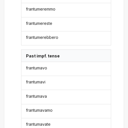
frantumeremmo
frantumereste
frantumerebbero
Past impf. tense
frantumavo
frantumavi
frantumava
frantumavamo
frantumavate