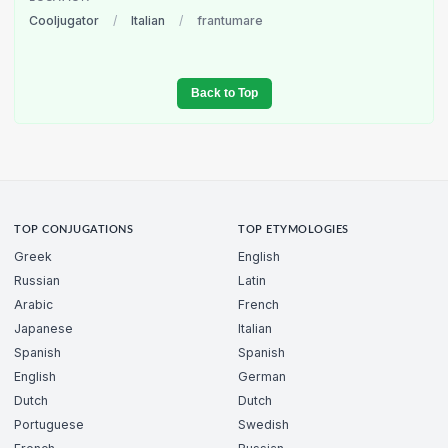
Cooljugator
/
Italian
/
frantumare
Back to Top
TOP CONJUGATIONS
TOP ETYMOLOGIES
Greek
English
Russian
Latin
Arabic
French
Japanese
Italian
Spanish
Spanish
English
German
Dutch
Dutch
Portuguese
Swedish