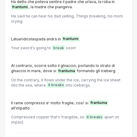
Ha detto che poteva sentire il padre che urlava, la roba in
frantumi
, la madre che piangeva.
He said he can hear his dad yelling, Things breaking, his mom
crying.
Latuaridicolaspada andrà in
frantumi
.
Your sword's going to
break
soon!
Al contrario, scorre sotto il ghiaccio, portando lo strato di
ghiaccio in mare, dove si
frantuma
formando gli iceberg.
On the contrary, it flows under the ice, carrying the ice sheet
into the sea, where
it breaks
into icebergs.
Il rame compresso e' molto fragile, cosi' si
frantuma
all'impatto.
Compressed copper that's frangible, so
it breaks
apart on
impact.