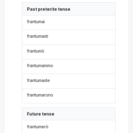
Past preterite tense
frantumai
frantumasti
frantumò
frantumammo
frantumaste
frantumarono
Future tense
frantumerò