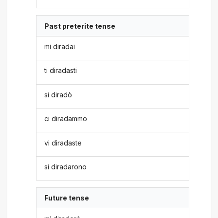
Past preterite tense
mi diradai
ti diradasti
si diradò
ci diradammo
vi diradaste
si diradarono
Future tense