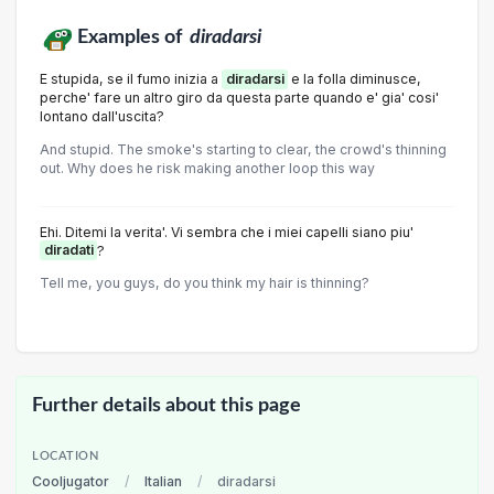
Examples of
diradarsi
E stupida, se il fumo inizia a
diradarsi
e la folla diminusce,
perche' fare un altro giro da questa parte quando e' gia' cosi'
lontano dall'uscita?
And stupid. The smoke's starting to clear, the crowd's thinning
out. Why does he risk making another loop this way
Ehi. Ditemi la verita'. Vi sembra che i miei capelli siano piu'
diradati
?
Tell me, you guys, do you think my hair is thinning?
Further details about this page
LOCATION
Cooljugator
/
Italian
/
diradarsi