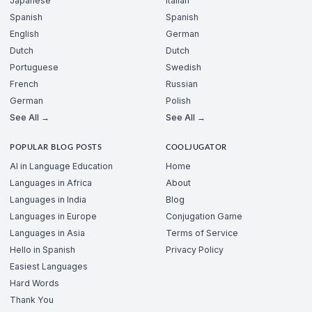
Japanese
Italian
Spanish
Spanish
English
German
Dutch
Dutch
Portuguese
Swedish
French
Russian
German
Polish
See All →
See All →
POPULAR BLOG POSTS
COOLJUGATOR
AI in Language Education
Home
Languages in Africa
About
Languages in India
Blog
Languages in Europe
Conjugation Game
Languages in Asia
Terms of Service
Hello in Spanish
Privacy Policy
Easiest Languages
Hard Words
Thank You