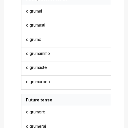
digrumai
digrumasti
digrumò
digrumammo
digrumaste
digrumarono
Future tense
digrumerò
digrumerai