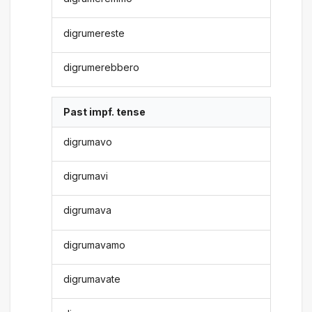
digrumereste
digrumerebbero
Past impf. tense
digrumavo
digrumavi
digrumava
digrumavamo
digrumavate