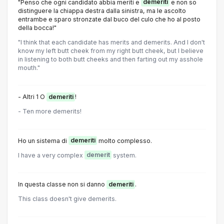
"Penso che ogni candidato abbia meriti e
demeriti
e non so
distinguere la chiappa destra dalla sinistra, ma le ascolto
entrambe e sparo stronzate dal buco del culo che ho al posto
della bocca!"
"I think that each candidate has merits and demerits. And I don't
know my left butt cheek from my right butt cheek, but I believe
in listening to both butt cheeks and then farting out my asshole
mouth."
- Altri 1 O
demeriti
!
- Ten more demerits!
Ho un sistema di
demeriti
molto complesso.
I have a very complex
demerit
system.
In questa classe non si danno
demeriti
.
This class doesn't give demerits.