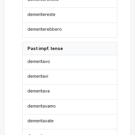
demeritereste
demeriterebbero
Past impf. tense
demeritavo
demeritavi
demeritava
demeritavamo
demeritavate