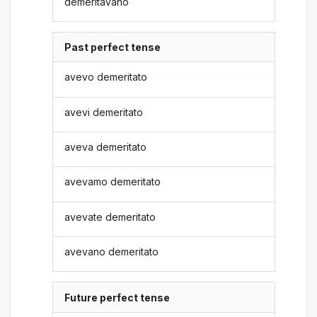
demeritavano
Past perfect tense
avevo demeritato
avevi demeritato
aveva demeritato
avevamo demeritato
avevate demeritato
avevano demeritato
Future perfect tense