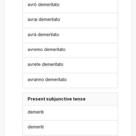
avrò demeritato
avrai demeritato
avrà demeritato
avremo demeritato
avrete demeritato
avranno demeritato
Present subjunctive tense
demeriti
demeriti