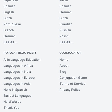
Japanese
Italian
Spanish
Spanish
English
German
Dutch
Dutch
Portuguese
Swedish
French
Russian
German
Polish
See All →
See All →
POPULAR BLOG POSTS
COOLJUGATOR
AI in Language Education
Home
Languages in Africa
About
Languages in India
Blog
Languages in Europe
Conjugation Game
Languages in Asia
Terms of Service
Hello in Spanish
Privacy Policy
Easiest Languages
Hard Words
Thank You