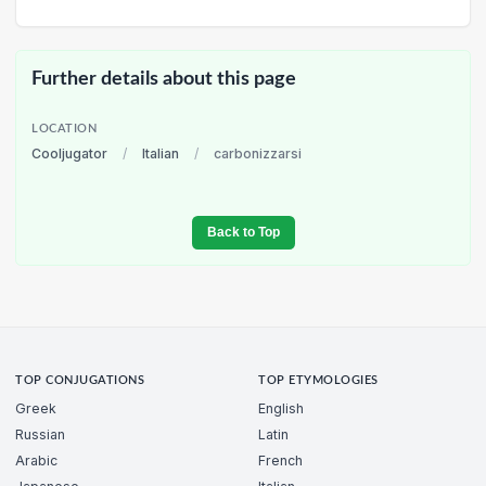
Further details about this page
LOCATION
Cooljugator
/
Italian
/
carbonizzarsi
Back to Top
TOP CONJUGATIONS
TOP ETYMOLOGIES
Greek
English
Russian
Latin
Arabic
French