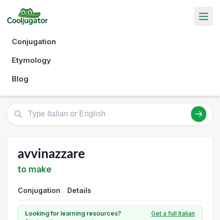
Conjugation
Etymology
Blog
avvinazzare
to make
Conjugation
Details
Looking for learning resources?
Get a full Italian