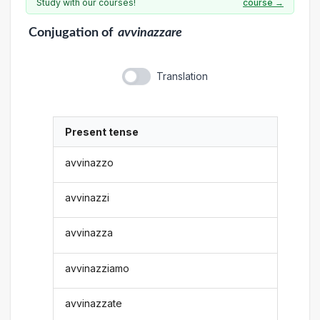
Study with our courses!
course →
Conjugation
of
avvinazzare
Translation
Present tense
avvinazzo
avvinazzi
avvinazza
avvinazziamo
avvinazzate