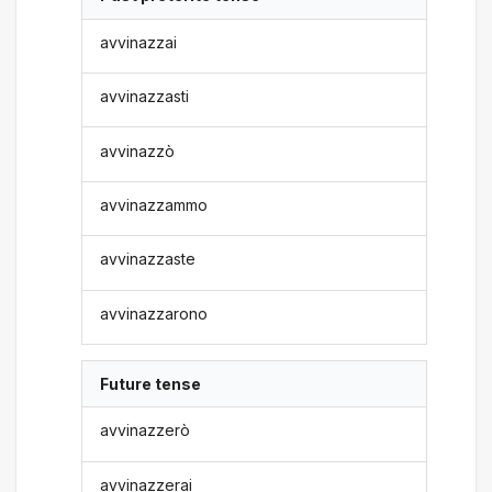
avvinazzai
avvinazzasti
avvinazzò
avvinazzammo
avvinazzaste
avvinazzarono
Future tense
avvinazzerò
avvinazzerai