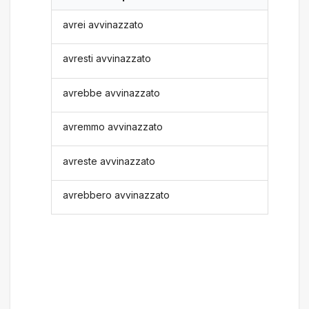
avrei avvinazzato
avresti avvinazzato
avrebbe avvinazzato
avremmo avvinazzato
avreste avvinazzato
avrebbero avvinazzato