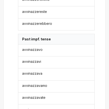
avvinazzereste
avvinazzerebbero
Past impf. tense
avvinazzavo
avvinazzavi
avvinazzava
avvinazzavamo
avvinazzavate