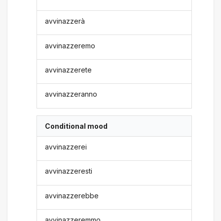
avvinazzerà
avvinazzeremo
avvinazzerete
avvinazzeranno
Conditional mood
avvinazzerei
avvinazzeresti
avvinazzerebbe
avvinazzeremmo