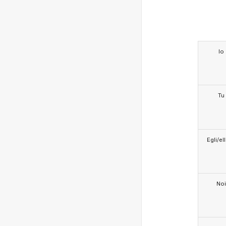
Io
Tu
Egli/e
Noi