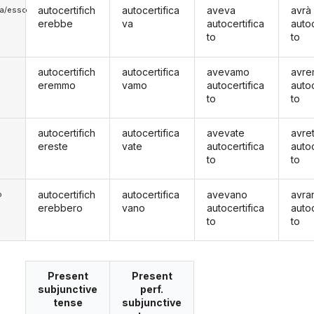
autocertifich
autocertifica
aveva
avrà
lla/esso
erebbe
va
autocertifica
autoc
to
to
autocertifich
autocertifica
avevamo
avr
eremmo
vamo
autocertifica
autoc
to
to
autocertifich
autocertifica
avevate
avre
ereste
vate
autocertifica
autoc
to
to
autocertifich
autocertifica
avevano
avra
o
erebbero
vano
autocertifica
autoc
to
to
Present
Present
subjunctive
perf.
tense
subjunctive