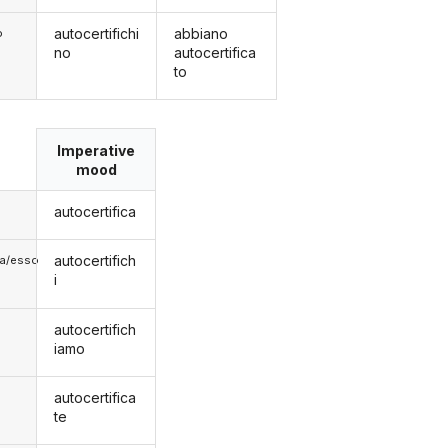
autocertifichi
abbiano
o
no
autocertifica
to
Imperative
mood
autocertifica
autocertifich
lla/esso
i
autocertifich
iamo
autocertifica
te