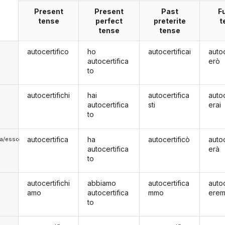
Present
Present
Past
F
tense
perfect
preterite
t
tense
tense
autocertifico
ho
autocertificai
autoc
autocertifica
erò
to
autocertifichi
hai
autocertifica
autoc
autocertifica
sti
erai
to
autocertifica
ha
autocertificò
autoc
lla/esso
autocertifica
erà
to
autocertifichi
abbiamo
autocertifica
autoc
amo
autocertifica
mmo
ere
to