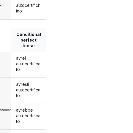
autocertifich
o
ino
Conditional
perfect
tense
avrei
autocertifica
to
avresti
autocertifica
to
avrebbe
lla/esso
autocertifica
to