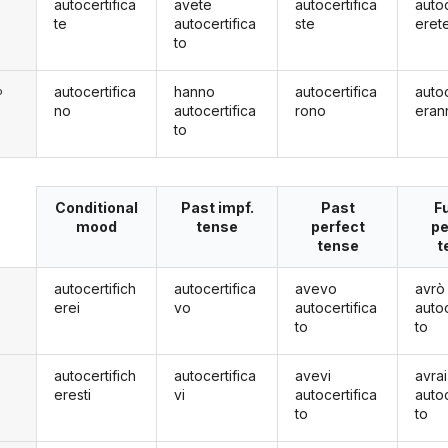
autocertifica
avete
autocertifica
autoc
te
autocertifica
ste
eret
to
autocertifica
hanno
autocertifica
autoc
o
no
autocertifica
rono
eran
to
Conditional
Past impf.
Past
F
mood
tense
perfect
pe
tense
t
autocertifich
autocertifica
avevo
avrò
erei
vo
autocertifica
autoc
to
to
autocertifich
autocertifica
avevi
avrai
eresti
vi
autocertifica
autoc
to
to