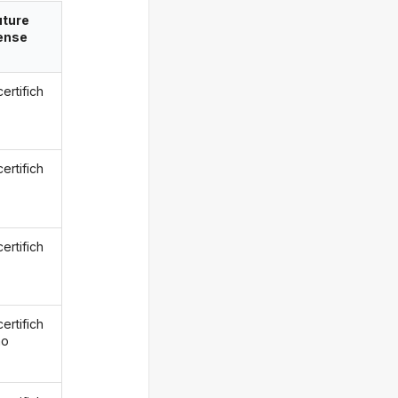
uture
ense
ertifich
ertifich
ertifich
ertifich
mo