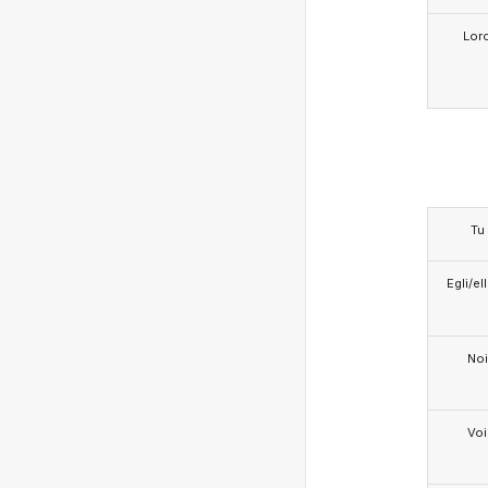
Lor
Tu
Egli/e
Noi
Voi