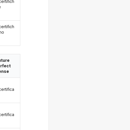
ertifich
e
ertifich
no
uture
rfect
ense
ertifica
ertifica