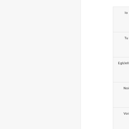
Io
Tu
Egli/e
Noi
Voi