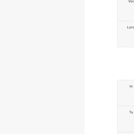
Voi
Lor
Io
Tu