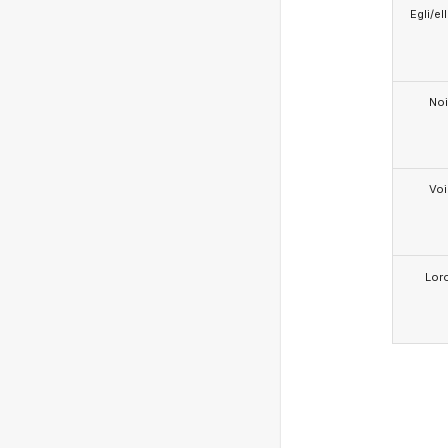
Egli/e
Noi
Voi
Lor