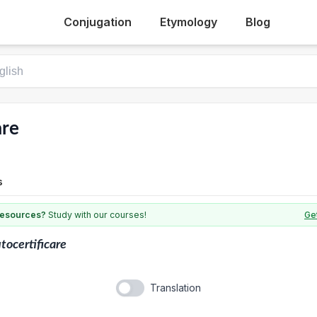
Conjugation
Etymology
Blog
are
s
 resources?
Study with our courses!
Get
tocertificare
Translation