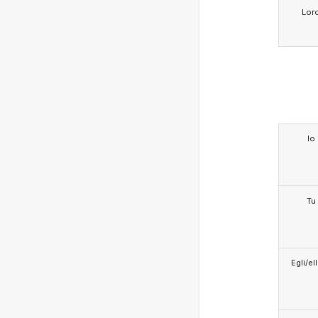
Lor
Io
Tu
Egli/e