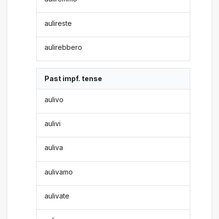
aulireste
aulirebbero
Past impf. tense
aulivo
aulivi
auliva
aulivamo
aulivate