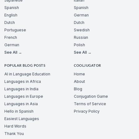
Japanese
Italian
Spanish
Spanish
English
German
Dutch
Dutch
Portuguese
Swedish
French
Russian
German
Polish
See All →
See All →
POPULAR BLOG POSTS
COOLJUGATOR
AI in Language Education
Home
Languages in Africa
About
Languages in India
Blog
Languages in Europe
Conjugation Game
Languages in Asia
Terms of Service
Hello in Spanish
Privacy Policy
Easiest Languages
Hard Words
Thank You