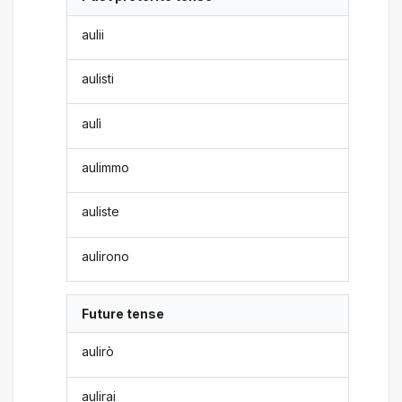
aulii
aulisti
aulì
aulimmo
auliste
aulirono
Future tense
aulirò
aulirai