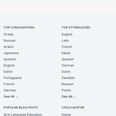
TOP CONJUGATIONS
TOP ETYMOLOGIES
Greek
English
Russian
Latin
Arabic
French
Japanese
Italian
Spanish
Spanish
English
German
Dutch
Dutch
Portuguese
Swedish
French
Russian
German
Polish
See All →
See All →
POPULAR BLOG POSTS
COOLJUGATOR
AI in Language Education
Home