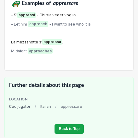
Examples of
appressare
- S'
appressi
- Chi sia veder voglio
- Let him
approach
- l want to see who it is
La mezzanotte s'
appressa
.
Midnight
approaches
.
Further details about this page
LOCATION
Cooljugator
/
Italian
/
appressare
Back to Top