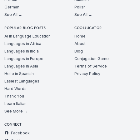
German
Polish
See All →
See All →
POPULAR BLOG POSTS
COOLJUGATOR
AI in Language Education
Home
Languages in Africa
About
Languages in India
Blog
Languages in Europe
Conjugation Game
Languages in Asia
Terms of Service
Hello in Spanish
Privacy Policy
Easiest Languages
Hard Words
Thank You
Learn Italian
See More →
CONNECT
Facebook