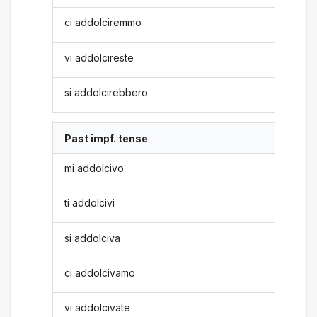
ci addolciremmo
vi addolcireste
si addolcirebbero
Past impf. tense
mi addolcivo
ti addolcivi
si addolciva
ci addolcivamo
vi addolcivate