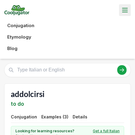
Conjugation
Etymology
Blog
addolcirsi
to do
Conjugation
Examples (3)
Details
Looking for learning resources?
Get a full Italian