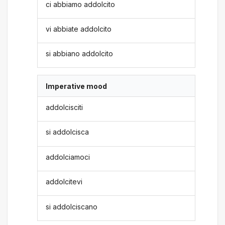
ci abbiamo addolcito
vi abbiate addolcito
si abbiano addolcito
Imperative mood
addolcisciti
si addolcisca
addolciamoci
addolcitevi
si addolciscano