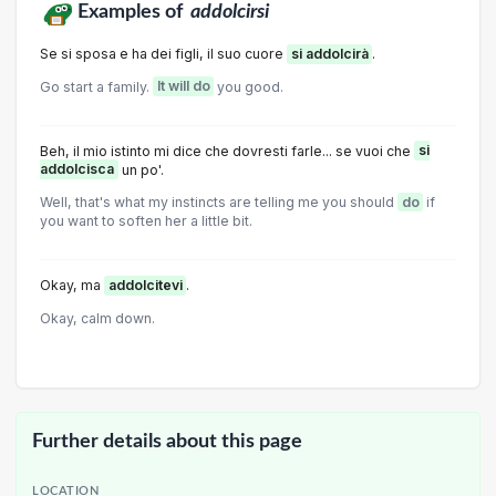
Examples of
addolcirsi
Se si sposa e ha dei figli, il suo cuore
si addolcirà
.
Go start a family.
It will do
you good.
Beh, il mio istinto mi dice che dovresti farle... se vuoi che
si
addolcisca
un po'.
Well, that's what my instincts are telling me you should
do
if
you want to soften her a little bit.
Okay, ma
addolcitevi
.
Okay, calm down.
Further details about this page
LOCATION